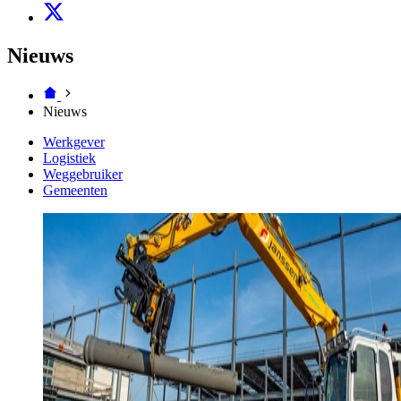
Nieuws
Nieuws
Werkgever
Logistiek
Weggebruiker
Gemeenten