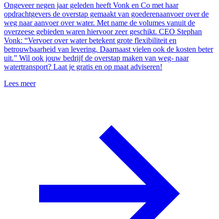
Ongeveer negen jaar geleden heeft Vonk en Co met haar
opdrachtgevers de overstap gemaakt van goederenaanvoer over de
weg naar aanvoer over water. Met name de volumes vanuit de
overzeese gebieden waren hiervoor zeer geschikt. CEO Stephan
Vonk: “Vervoer over water betekent grote flexibiliteit en
betrouwbaarheid van levering. Daarnaast vielen ook de kosten beter
uit.” Wil ook jouw bedrijf de overstap maken van weg- naar
watertransport? Laat je gratis en op maat adviseren!
Lees meer