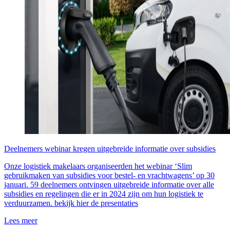
Deelnemers webinar kregen uitgebreide informatie over subsidies
Onze logistiek makelaars organiseerden het webinar ‘Slim
gebruikmaken van subsidies voor bestel- en vrachtwagens’ op 30
januari. 59 deelnemers ontvingen uitgebreide informatie over alle
subsidies en regelingen die er in 2024 zijn om hun logistiek te
verduurzamen. bekijk hier de presentaties
Lees meer