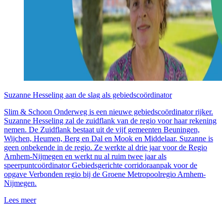
Suzanne Hesseling aan de slag als gebiedscoördinator
Slim & Schoon Onderweg is een nieuwe gebiedscoördinator rijker.
Suzanne Hesseling zal de zuidflank van de regio voor haar rekening
nemen. De Zuidflank bestaat uit de vijf gemeenten Beuningen,
Wijchen, Heumen, Berg en Dal en Mook en Middelaar. Suzanne is
geen onbekende in de regio. Ze werkte al drie jaar voor de Regio
Arnhem-Nijmegen en werkt nu al ruim twee jaar als
speerpuntcoördinator Gebiedsgerichte corridoraanpak voor de
opgave Verbonden regio bij de Groene Metropoolregio Arnhem-
Nijmegen.
Lees meer