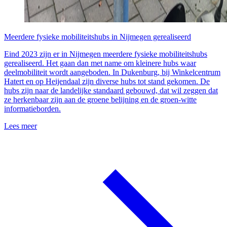
Meerdere fysieke mobiliteitshubs in Nijmegen gerealiseerd
Eind 2023 zijn er in Nijmegen meerdere fysieke mobiliteitshubs
gerealiseerd. Het gaan dan met name om kleinere hubs waar
deelmobiliteit wordt aangeboden. In Dukenburg, bij Winkelcentrum
Hatert en op Heijendaal zijn diverse hubs tot stand gekomen. De
hubs zijn naar de landelijke standaard gebouwd, dat wil zeggen dat
ze herkenbaar zijn aan de groene belijning en de groen-witte
informatieborden.
Lees meer