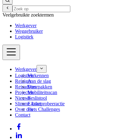
Veelgebruikte zoektermen
Werkgever
Weggebruiker
Logistiek
Werkgever
Logistiek
Verkennen
Reiziger
Aan de slag
Reisadvies
Doorpakken
Projecten
Mobiliteitsscan
Nieuws
Beslistool
Slimme kaart
E-bikeprobeeractie
Over ons
Fiets Challenges
Contact