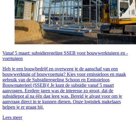
Vanaf 5 maart: subsidieregeling SSEB voor bouwwerktuigen en -
voertuigen
Heb je een bouwbedrijf en overweeg je de aanschaf van een
bouwwerktuig of bouwvoertuig? Kies voor emissieloos en maak
gebruik van de Subsidieregeling Schoon en Emissieloos
Bouwmaterieel (SSEB)! Je kunt de subsidie vanaf 5 maart
aanvragen. Eerdere jaren was de interesse zo groot, dat de
subsidiepot al na één dag leeg was. Bereid je alvast voor om je
aanvraag direct in te kunnen dienen. Onze logistiek makelaars
helpen je er graag bij.
Lees meer