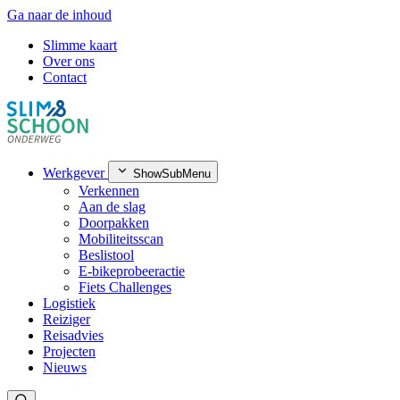
Ga naar de inhoud
Slimme kaart
Over ons
Contact
Werkgever
ShowSubMenu
Verkennen
Aan de slag
Doorpakken
Mobiliteitsscan
Beslistool
E-bikeprobeeractie
Fiets Challenges
Logistiek
Reiziger
Reisadvies
Projecten
Nieuws