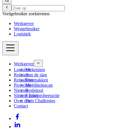
Veelgebruikte zoektermen
Werkgever
Weggebruiker
Logistiek
Werkgever
Logistiek
Verkennen
Reiziger
Aan de slag
Reisadvies
Doorpakken
Projecten
Mobiliteitsscan
Nieuws
Beslistool
Slimme kaart
E-bikeprobeeractie
Over ons
Fiets Challenges
Contact