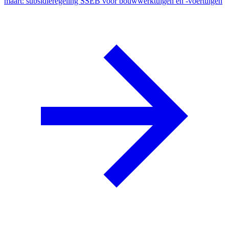
maart: subsidieregeling SSEB voor bouwwerktuigen en -voertuigen