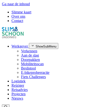
Ga naar de inhoud
Slimme kaart
Over ons
Contact
Werkgever
ShowSubMenu
Verkennen
Aan de slag
Doorpakken
Mobiliteitsscan
Beslistool
E-bikeprobeeractie
Fiets Challenges
Logistiek
Reiziger
Reisadvies
Projecten
Nieuws