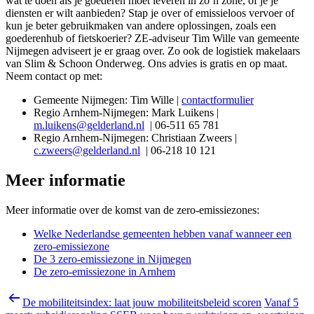
wat te doen als je goederen moet leveren in zo’n zone, of je je
diensten er wilt aanbieden? Stap je over of emissieloos vervoer of
kun je beter gebruikmaken van andere oplossingen, zoals een
goederenhub of fietskoerier? ZE-adviseur Tim Wille van gemeente
Nijmegen adviseert je er graag over. Zo ook de logistiek makelaars
van Slim & Schoon Onderweg. Ons advies is gratis en op maat.
Neem contact op met:
Gemeente Nijmegen: Tim Wille |
contactformulier
R
egio Arnhem-Nijmegen: Mark Luikens |
m.luikens@gelderland.nl
| 06-511 65 781
R
egio Arnhem-Nijmegen: Christiaan Zweers |
c.zweers@gelderland.nl
| 06-218 10 121
Meer informatie
Meer informatie over de komst van de zero-emissiezones:
Welke Nederlandse gemeenten hebben vanaf wanneer een
zero-emissiezone
De 3 zero-emissiezone in Nijmegen
De zero-emissiezone in Arnhem
De mobiliteitsindex: laat jouw mobiliteitsbeleid scoren
Vanaf 5