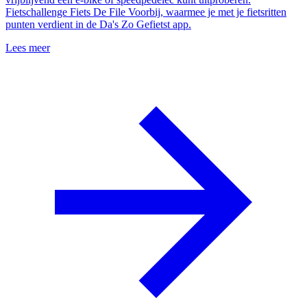
Fietschallenge Fiets De File Voorbij, waarmee je met je fietsritten
punten verdient in de Da's Zo Gefietst app.
Lees meer