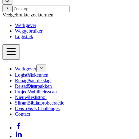
Veelgebruikte zoektermen
Werkgever
Weggebruiker
Logistiek
Werkgever
Logistiek
Verkennen
Reiziger
Aan de slag
Reisadvies
Doorpakken
Projecten
Mobiliteitsscan
Nieuws
Beslistool
Slimme kaart
E-bikeprobeeractie
Over ons
Fiets Challenges
Contact