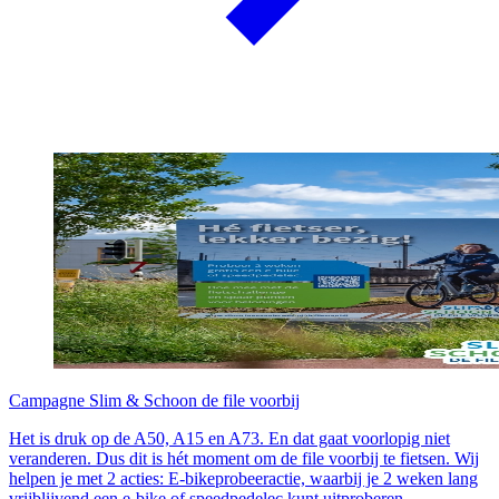
Campagne Slim & Schoon de file voorbij
Het is druk op de A50, A15 en A73. En dat gaat voorlopig niet
veranderen. Dus dit is hét moment om de file voorbij te fietsen. Wij
helpen je met 2 acties: E-bikeprobeeractie, waarbij je 2 weken lang
vrijblijvend een e-bike of speedpedelec kunt uitproberen.