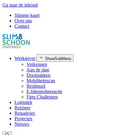
Ga naar de inhoud
Slimme kaart
Over ons
Contact
Werkgever
ShowSubMenu
Verkennen
Aan de slag
Doorpakken
Mobiliteitsscan
Beslistool
E-bikeprobeeractie
Fiets Challenges
Logistiek
Reiziger
Reisadvies
Projecten
Nieuws