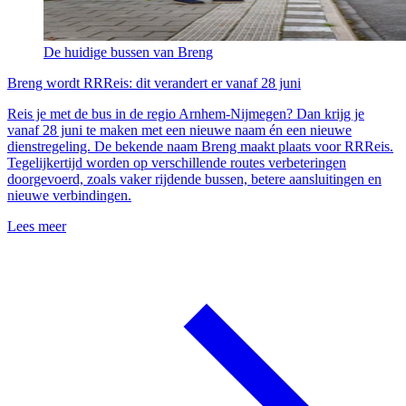
De huidige bussen van Breng
Breng wordt RRReis: dit verandert er vanaf 28 juni
Reis je met de bus in de regio Arnhem-Nijmegen? Dan krijg je
vanaf 28 juni te maken met een nieuwe naam én een nieuwe
dienstregeling. De bekende naam Breng maakt plaats voor RRReis.
Tegelijkertijd worden op verschillende routes verbeteringen
doorgevoerd, zoals vaker rijdende bussen, betere aansluitingen en
nieuwe verbindingen.
Lees meer