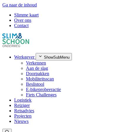
Ga naar de inhoud
Slimme kaart
Over ons
Contact
Werkgever
ShowSubMenu
Verkennen
Aan de slag
Doorpakken
Mobiliteitsscan
Beslistool
E-bikeprobeeractie
Fiets Challenges
Logistiek
Reiziger
Reisadvies
Projecten
Nieuws