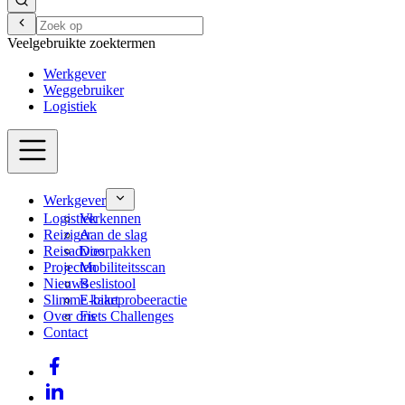
Veelgebruikte zoektermen
Werkgever
Weggebruiker
Logistiek
Werkgever
Logistiek
Verkennen
Reiziger
Aan de slag
Reisadvies
Doorpakken
Projecten
Mobiliteitsscan
Nieuws
Beslistool
Slimme kaart
E-bikeprobeeractie
Over ons
Fiets Challenges
Contact