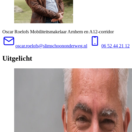
Oscar Roelofs
Mobiliteitsmakelaar Arnhem en A12-corridor
oscar.roelofs@slimschoononderweg.nl
06 52 44 21 12
Uitgelicht