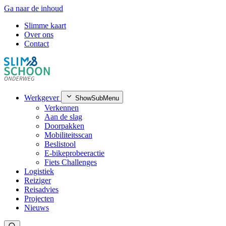
Ga naar de inhoud
Slimme kaart
Over ons
Contact
Werkgever
ShowSubMenu
Verkennen
Aan de slag
Doorpakken
Mobiliteitsscan
Beslistool
E-bikeprobeeractie
Fiets Challenges
Logistiek
Reiziger
Reisadvies
Projecten
Nieuws