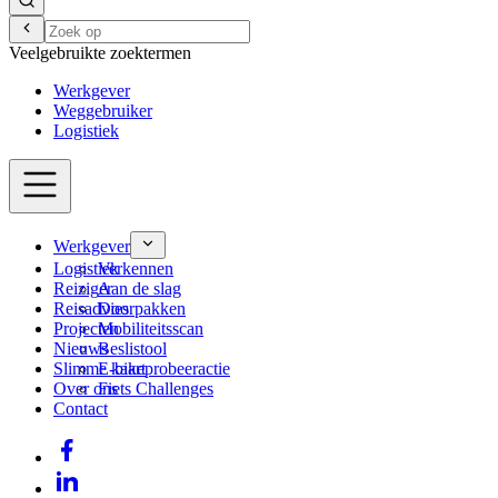
Veelgebruikte zoektermen
Werkgever
Weggebruiker
Logistiek
Werkgever
Logistiek
Verkennen
Reiziger
Aan de slag
Reisadvies
Doorpakken
Projecten
Mobiliteitsscan
Nieuws
Beslistool
Slimme kaart
E-bikeprobeeractie
Over ons
Fiets Challenges
Contact