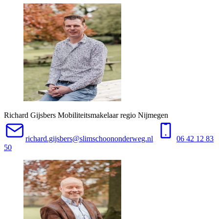
Richard Gijsbers
Mobiliteitsmakelaar regio Nijmegen
richard.gijsbers@slimschoononderweg.nl
06 42 12 83
50