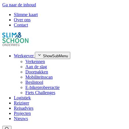
Ga naar de inhoud
Slimme kaart
Over ons
Contact
Werkgever
ShowSubMenu
Verkennen
Aan de slag
Doorpakken
Mobiliteitsscan
Beslistool
E-bikeprobeeractie
Fiets Challenges
Logistiek
Reiziger
Reisadvies
Projecten
Nieuws