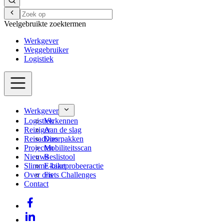
Veelgebruikte zoektermen
Werkgever
Weggebruiker
Logistiek
Werkgever
Logistiek
Verkennen
Reiziger
Aan de slag
Reisadvies
Doorpakken
Projecten
Mobiliteitsscan
Nieuws
Beslistool
Slimme kaart
E-bikeprobeeractie
Over ons
Fiets Challenges
Contact