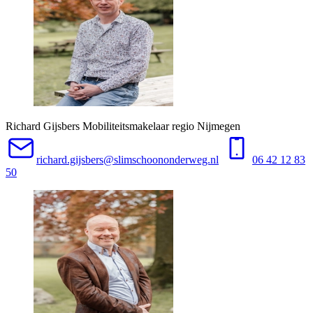
Richard Gijsbers
Mobiliteitsmakelaar regio Nijmegen
richard.gijsbers@slimschoononderweg.nl
06 42 12 83
50