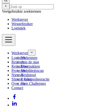
Veelgebruikte zoektermen
Werkgever
Weggebruiker
Logistiek
Werkgever
Logistiek
Verkennen
Reiziger
Aan de slag
Reisadvies
Doorpakken
Projecten
Mobiliteitsscan
Nieuws
Beslistool
Slimme kaart
E-bikeprobeeractie
Over ons
Fiets Challenges
Contact