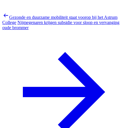
Gezonde en duurzame mobiliteit staat voorop bij het Astrum
College
Nijmegenaren krijgen subsidie voor sloop en vervanging
oude brommer