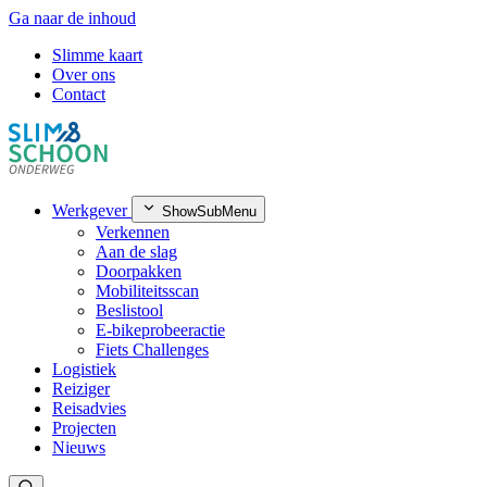
Ga naar de inhoud
Slimme kaart
Over ons
Contact
Werkgever
ShowSubMenu
Verkennen
Aan de slag
Doorpakken
Mobiliteitsscan
Beslistool
E-bikeprobeeractie
Fiets Challenges
Logistiek
Reiziger
Reisadvies
Projecten
Nieuws