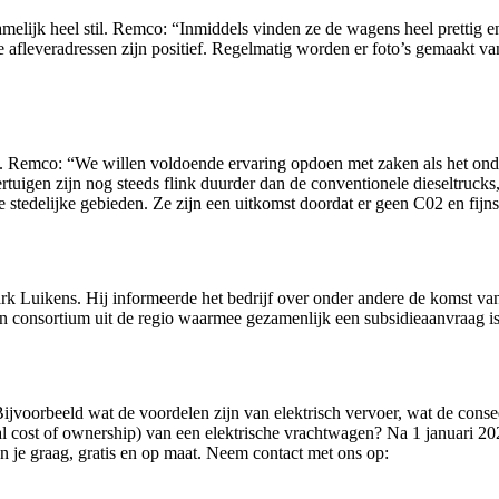
elijk heel stil. Remco: “Inmiddels vinden ze de wagens heel prettig 
de afleveradressen zijn positief. Regelmatig worden er foto’s gemaakt 
gen. Remco: “We willen voldoende ervaring opdoen met zaken als het o
tuigen zijn nog steeds flink duurder dan de conventionele dieseltrucks
stedelijke gebieden. Ze zijn een uitkomst doordat er geen C02 en fijnsto
k Luikens. Hij informeerde het bedrijf over onder andere de komst van
een consortium uit de regio waarmee gezamenlijk een subsidieaanvraa
ijvoorbeeld wat de voordelen zijn van elektrisch vervoer, wat de conseq
otal cost of ownership) van een elektrische vrachtwagen? Na 1 januari 
en je graag, gratis en op maat. Neem contact met ons op: