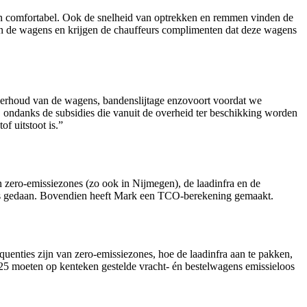
en comfortabel. Ook de snelheid van optrekken en remmen vinden de
van de wagens en krijgen de chauffeurs complimenten dat deze wagens
nderhoud van de wagens, bandenslijtage enzovoort voordat we
, ondanks de subsidies die vanuit de overheid ter beschikking worden
f uitstoot is.”
 zero-emissiezones (zo ook in Nijmegen), de laadinfra en de
g is gedaan. Bovendien heeft Mark een TCO-berekening gemaakt.
uenties zijn van zero-emissiezones, hoe de laadinfra aan te pakken,
2025 moeten op kenteken gestelde vracht- én bestelwagens emissieloos