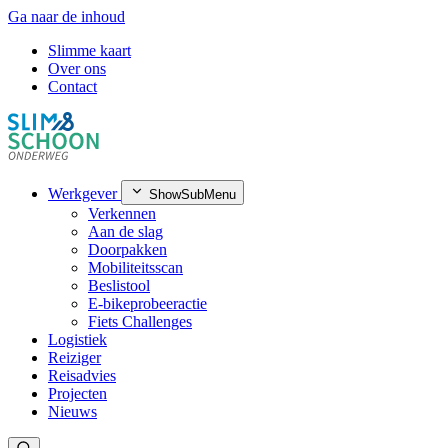
Ga naar de inhoud
Slimme kaart
Over ons
Contact
Werkgever
ShowSubMenu
Verkennen
Aan de slag
Doorpakken
Mobiliteitsscan
Beslistool
E-bikeprobeeractie
Fiets Challenges
Logistiek
Reiziger
Reisadvies
Projecten
Nieuws