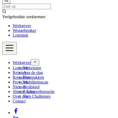
Veelgebruikte zoektermen
Werkgever
Weggebruiker
Logistiek
Werkgever
Logistiek
Verkennen
Reiziger
Aan de slag
Reisadvies
Doorpakken
Projecten
Mobiliteitsscan
Nieuws
Beslistool
Slimme kaart
E-bikeprobeeractie
Over ons
Fiets Challenges
Contact