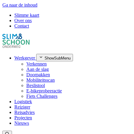
Ga naar de inhoud
Slimme kaart
Over ons
Contact
Werkgever
ShowSubMenu
Verkennen
Aan de slag
Doorpakken
Mobiliteitsscan
Beslistool
E-bikeprobeeractie
Fiets Challenges
Logistiek
Reiziger
Reisadvies
Projecten
Nieuws