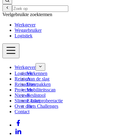
Veelgebruikte zoektermen
Werkgever
Weggebruiker
Logistiek
Werkgever
Logistiek
Verkennen
Reiziger
Aan de slag
Reisadvies
Doorpakken
Projecten
Mobiliteitsscan
Nieuws
Beslistool
Slimme kaart
E-bikeprobeeractie
Over ons
Fiets Challenges
Contact