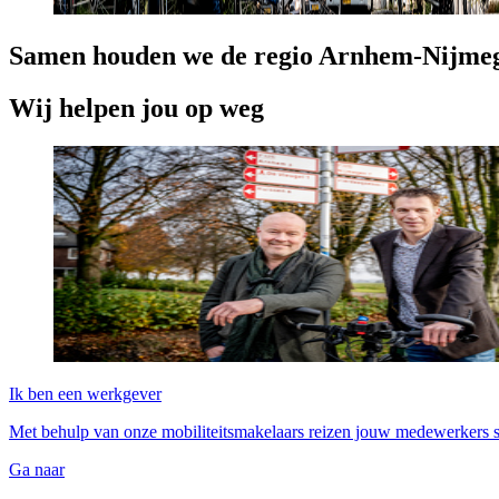
Samen houden we de regio
Arnhem-Nijme
Wij helpen jou op weg
Ik ben een werkgever
Met behulp van onze mobiliteitsmakelaars reizen jouw medewerkers s
Ga naar