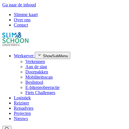
Ga naar de inhoud
Slimme kaart
Over ons
Contact
Werkgever
ShowSubMenu
Verkennen
Aan de slag
Doorpakken
Mobiliteitsscan
Beslistool
E-bikeprobeeractie
Fiets Challenges
Logistiek
Reiziger
Reisadvies
Projecten
Nieuws