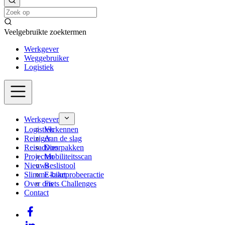
Veelgebruikte zoektermen
Werkgever
Weggebruiker
Logistiek
Werkgever
Logistiek
Verkennen
Reiziger
Aan de slag
Reisadvies
Doorpakken
Projecten
Mobiliteitsscan
Nieuws
Beslistool
Slimme kaart
E-bikeprobeeractie
Over ons
Fiets Challenges
Contact