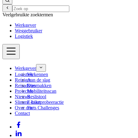
Veelgebruikte zoektermen
Werkgever
Weggebruiker
Logistiek
Werkgever
Logistiek
Verkennen
Reiziger
Aan de slag
Reisadvies
Doorpakken
Projecten
Mobiliteitsscan
Nieuws
Beslistool
Slimme kaart
E-bikeprobeeractie
Over ons
Fiets Challenges
Contact