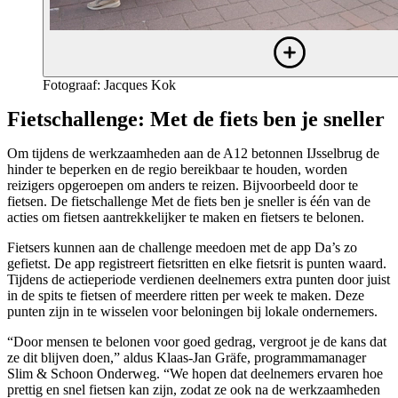
Fotograaf: Jacques Kok
Fietschallenge: Met de fiets ben je sneller
Om tijdens de werkzaamheden aan de A12 betonnen IJsselbrug de
hinder te beperken en de regio bereikbaar te houden, worden
reizigers opgeroepen om anders te reizen. Bijvoorbeeld door te
fietsen. De fietschallenge Met de fiets ben je sneller is één van de
acties om fietsen aantrekkelijker te maken en fietsers te belonen.
Fietsers kunnen aan de challenge meedoen met de app Da’s zo
gefietst. De app registreert fietsritten en elke fietsrit is punten waard.
Tijdens de actieperiode verdienen deelnemers extra punten door juist
in de spits te fietsen of meerdere ritten per week te maken. Deze
punten zijn in te wisselen voor beloningen bij lokale ondernemers.
“Door mensen te belonen voor goed gedrag, vergroot je de kans dat
ze dit blijven doen,” aldus Klaas-Jan Gräfe, programmamanager
Slim & Schoon Onderweg. “We hopen dat deelnemers ervaren hoe
prettig en snel fietsen kan zijn, zodat ze ook na de werkzaamheden