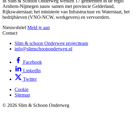
In Slim & Schoon Onderweg werken 17 gemeenten in de regio
Arnhem-Nijmegen nauw samen met provincie Gelderland,
Rijkswaterstaat; het ministerie van Infrastructuur en Waterstaat, het
bedrijfsleven (VNO-NCW, werkgevers) en vervoerders.
Nieuwsbrief
Meld je aan
Contact
Slim & schoon Onderweg projectteam
info@slimschoononderweg.nl
Facebook
LinkedIn
Twitter
Cookie
Sitemap
© 2026 Slim & Schoon Onderweg