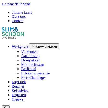
Ga naar de inhoud
Slimme kaart
Over ons
Contact
Werkgever
ShowSubMenu
Verkennen
Aan de slag
Doorpakken
Mobiliteitsscan
Beslistool
E-bikeprobeeractie
Fiets Challenges
Logistiek
Reiziger
Reisadvies
Projecten
Nieuws