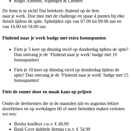
Regio
Arnhem,
Nijmegen
&
Liemers
De lente is in zicht!
Dat betekent: fluitend op de fiets
naar
je
werk
.
Doe mee met de
challenge
en s
paar
4
punten
bij elke
fietsrit tijdens de spits.
Spitstijden zijn
van
07.00
tot
09.00
uur
en
van
16.00
tot
18.00
uur.
Fluitend
naar je werk badge
met extra
bonuspunten
Fiets
je 5
keer
op
dinsdag
en
/of op donderdag
tijdens de spits
?
Dan ontvang
je de ‘Fluitend naar je werk’ badge
met
10
bonuspunten!
Fiets je 10 keer op dinsdag en/of op donderdag tijdens de
spits? Dan ontvang je de
‘Fluitend naar je werk’ badge met 15
bonuspunten!
Fiets de zomer door en maak kans op prijzen
Onder de deelnemers die in de maanden juli en augustus lekker
doorfietsen en op werkdagen 60 of meer fietsritten maken verloten
we een:
Brisby koelbox t.w.v. € 49.99
Basil Cove dubbele fietstas t.w.v. € 54.99