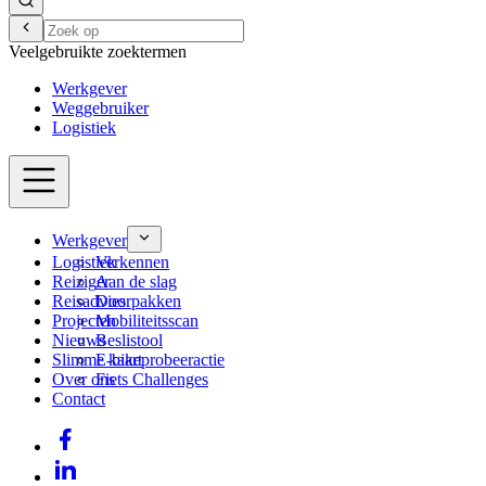
Veelgebruikte zoektermen
Werkgever
Weggebruiker
Logistiek
Werkgever
Logistiek
Verkennen
Reiziger
Aan de slag
Reisadvies
Doorpakken
Projecten
Mobiliteitsscan
Nieuws
Beslistool
Slimme kaart
E-bikeprobeeractie
Over ons
Fiets Challenges
Contact