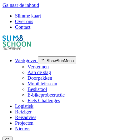
Ga naar de inhoud
Slimme kaart
Over ons
Contact
Werkgever
ShowSubMenu
Verkennen
Aan de slag
Doorpakken
Mobiliteitsscan
Beslistool
E-bikeprobeeractie
Fiets Challenges
Logistiek
Reiziger
Reisadvies
Projecten
Nieuws