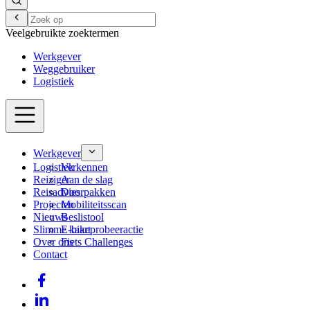
Veelgebruikte zoektermen
Werkgever
Weggebruiker
Logistiek
Werkgever
Logistiek
Verkennen
Reiziger
Aan de slag
Reisadvies
Doorpakken
Projecten
Mobiliteitsscan
Nieuws
Beslistool
Slimme kaart
E-bikeprobeeractie
Over ons
Fiets Challenges
Contact