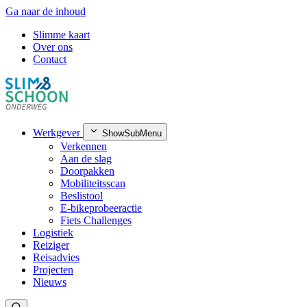
Ga naar de inhoud
Slimme kaart
Over ons
Contact
Werkgever
ShowSubMenu
Verkennen
Aan de slag
Doorpakken
Mobiliteitsscan
Beslistool
E-bikeprobeeractie
Fiets Challenges
Logistiek
Reiziger
Reisadvies
Projecten
Nieuws