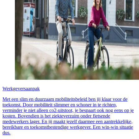
Werkgeversaanpak
Met een slim en duurzaam mobiliteitsbeleid ben jij klaar voor de
toekomst. Door mobiliteit slimmer en schoner in te richten,
verminder je niet alleen co2-uitstoot, je bespaart ook nog eens op je
kosten. Bovendien is het ziekteverzuim onder fietsende
medewerkers lager. En jij maakt jezelf daarmee een aantrekkelijke,
bereikbare en toekomstbestendige werkgever. Een win-win situatie
dus.