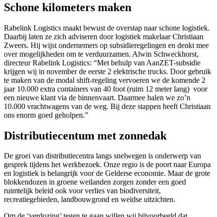
Schone kilometers maken
Rabelink Logistics maakt bewust de overstap naar schone logistiek.
Daarbij laten ze zich adviseren door logistiek makelaar Christiaan
Zweers. Hij wijst ondernemers op subsidieregelingen en denkt mee
over mogelijkheden om te verduurzamen. Alwin Schweckhorst,
directeur Rabelink Logistics: “Met behulp van AanZET-subsidie
krijgen wij in november de eerste 2 elektrische trucks. Door gebruik
te maken van de modal shift-regeling vervoeren we de komende 2
jaar 10.000 extra containers van 40 foot (ruim 12 meter lang) voor
een nieuwe klant via de binnenvaart. Daarmee halen we zo’n
10.000 vrachtwagens van de weg. Bij deze stappen heeft Christiaan
ons enorm goed geholpen.”
Distributiecentum met zonnedak
De groei van distributiecentra langs snelwegen is onderwerp van
gesprek tijdens het werkbezoek. Onze regio is de poort naar Europa
en logistiek is belangrijk voor de Gelderse economie. Maar de grote
blokkendozen in groene weilanden zorgen zonder een goed
ruimtelijk beleid ook voor verlies van biodiversiteit,
recreatiegebieden, landbouwgrond en weidse uitzichten.
Om de ‘verdozing’ tegen te gaan willen wij bijvoorbeeld dat