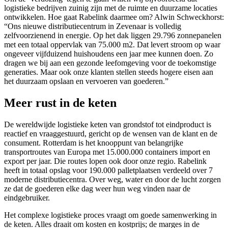
logistieke bedrijven zuinig zijn met de ruimte en duurzame locaties
ontwikkelen. Hoe gaat Rabelink daarmee om? Alwin Schweckhorst:
“Ons nieuwe distributiecentrum in Zevenaar is volledig
zelfvoorzienend in energie. Op het dak liggen 29.796 zonnepanelen
met een totaal oppervlak van 75.000 m2. Dat levert stroom op waar
ongeveer vijfduizend huishoudens een jaar mee kunnen doen. Zo
dragen we bij aan een gezonde leefomgeving voor de toekomstige
generaties. Maar ook onze klanten stellen steeds hogere eisen aan
het duurzaam opslaan en vervoeren van goederen.”
Meer rust in de keten
De wereldwijde logistieke keten van grondstof tot eindproduct is
reactief en vraaggestuurd, gericht op de wensen van de klant en de
consument. Rotterdam is het knooppunt van belangrijke
transportroutes van Europa met 15.000.000 containers import en
export per jaar. Die routes lopen ook door onze regio. Rabelink
heeft in totaal opslag voor 190.000 palletplaatsen verdeeld over 7
moderne distributiecentra. Over weg, water en door de lucht zorgen
ze dat de goederen elke dag weer hun weg vinden naar de
eindgebruiker.
Het complexe logistieke proces vraagt om goede samenwerking in
de keten. Alles draait om kosten en kostprijs; de marges in de