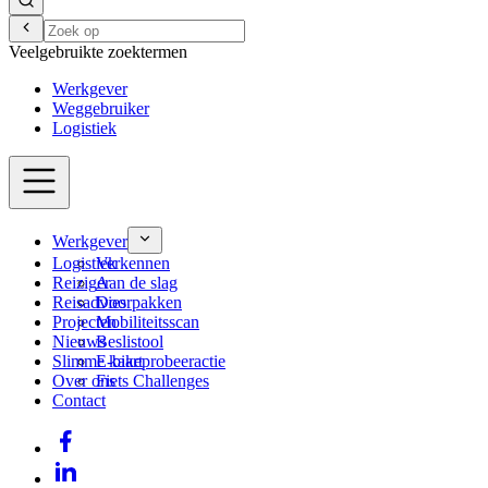
Veelgebruikte zoektermen
Werkgever
Weggebruiker
Logistiek
Werkgever
Logistiek
Verkennen
Reiziger
Aan de slag
Reisadvies
Doorpakken
Projecten
Mobiliteitsscan
Nieuws
Beslistool
Slimme kaart
E-bikeprobeeractie
Over ons
Fiets Challenges
Contact