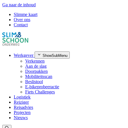
Ga naar de inhoud
Slimme kaart
Over ons
Contact
Werkgever
ShowSubMenu
Verkennen
Aan de slag
Doorpakken
Mobiliteitsscan
Beslistool
E-bikeprobeeractie
Fiets Challenges
Logistiek
Reiziger
Reisadvies
Projecten
Nieuws