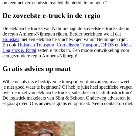
om een net zero-emissie realiteit dichterbij te brengen.”
De zoveelste e-truck in de regio
De elektrische trucks van Nabuurs zijn de zoveelste e-trucks die in
de regio Arnhem-Nijmegen rijden. Eerder berichtten we al dat
Huuskes
met een elektrische vrachtwagen vanuit Beuningen rijdt.
En ook
Huisman Transport
,
Cornelissen Transport
,
DFDS
en
Melis
Logistics & Rittal
zetten e-trucks in. Een mooie ontwikkeling voor
een gezondere regio Arnhem-Nijmegn!
Gratis advies op maat
Wil je net als deze bedrijven je transport verduurzamen, maar weet
je niet goed waar te beginnen? Of heb je juist heel specifieke vragen
over de inzet van elektrische trucks, subsidies en laadinfrastructuur?
De logistiek makelaars van Slim & Schoon Onderweg adviseren je
er graag over. Ons advies is gratis en op maat. Neem contact op met: