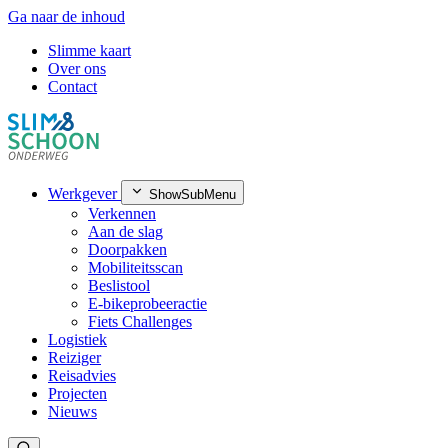
Ga naar de inhoud
Slimme kaart
Over ons
Contact
Werkgever
ShowSubMenu
Verkennen
Aan de slag
Doorpakken
Mobiliteitsscan
Beslistool
E-bikeprobeeractie
Fiets Challenges
Logistiek
Reiziger
Reisadvies
Projecten
Nieuws