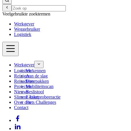
Veelgebruikte zoektermen
Werkgever
Weggebruiker
Logistiek
Werkgever
Logistiek
Verkennen
Reiziger
Aan de slag
Reisadvies
Doorpakken
Projecten
Mobiliteitsscan
Nieuws
Beslistool
Slimme kaart
E-bikeprobeeractie
Over ons
Fiets Challenges
Contact