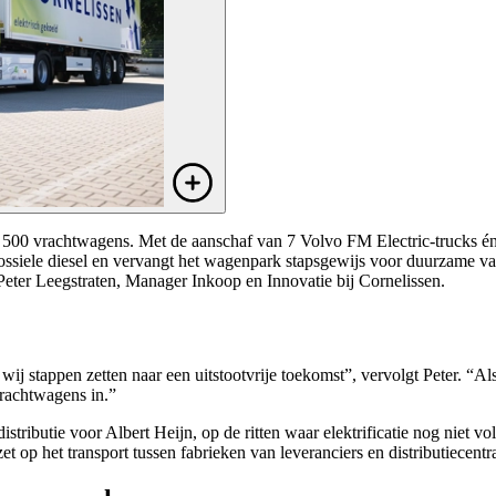
an 500 vrachtwagens. Met de aanschaf van 7 Volvo FM Electric-trucks é
 fossiele diesel en vervangt het wagenpark stapsgewijs voor duurzame v
Peter Leegstraten, Manager Inkoop en Innovatie bij Cornelissen.
wij stappen zetten naar een uitstootvrije toekomst”, vervolgt Peter. “A
 vrachtwagens in.”
tributie voor Albert Heijn, op de ritten waar elektrificatie nog niet v
op het transport tussen fabrieken van leveranciers en distributiecentra.