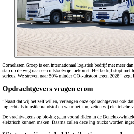
Cornelissen Groep is een internationaal logistiek bedrijf met meer d
stap op de weg naar een uitstootvrije toekomst. Het bedrijf stopt met
serieus. We streven naar 50% minder CO₂-uitstoot tegen 2028”, zegt 
Opdrachtgevers vragen erom
“Naast dat wij het zelf willen, verlangen onze opdrachtgevers ook dat 
lng echt als transitiebrandstof en waar het kan, zetten wij elektrische
De vrachtwagens op bio-lng gaan vooral rijden in de Benelux-winkeldis
elektrisch kunnen maken. Daarna zullen deze lng-trucks worden ingezet 