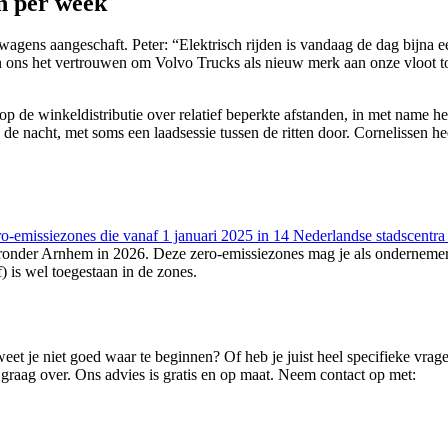
en per week
twagens aangeschaft. Peter: “Elektrisch rijden is vandaag de dag bijna 
n ons het vertrouwen om Volvo Trucks als nieuw merk aan onze vloot to
p de winkeldistributie over relatief beperkte afstanden, in met name he
n de nacht, met soms een laadsessie tussen de ritten door. Cornelissen h
ro-emissiezones die vanaf 1 januari 2025 in 14 Nederlandse stadscentra
nder Arnhem in 2026. Deze zero-emissiezones mag je als ondernemer ni
f) is wel toegestaan in de zones.
eet je niet goed waar te beginnen? Of heb je juist heel specifieke vragen
raag over. Ons advies is gratis en op maat. Neem contact op met: