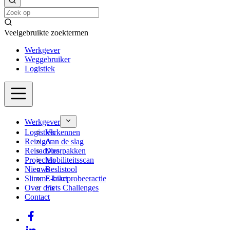
Veelgebruikte zoektermen
Werkgever
Weggebruiker
Logistiek
Werkgever
Logistiek
Verkennen
Reiziger
Aan de slag
Reisadvies
Doorpakken
Projecten
Mobiliteitsscan
Nieuws
Beslistool
Slimme kaart
E-bikeprobeeractie
Over ons
Fiets Challenges
Contact