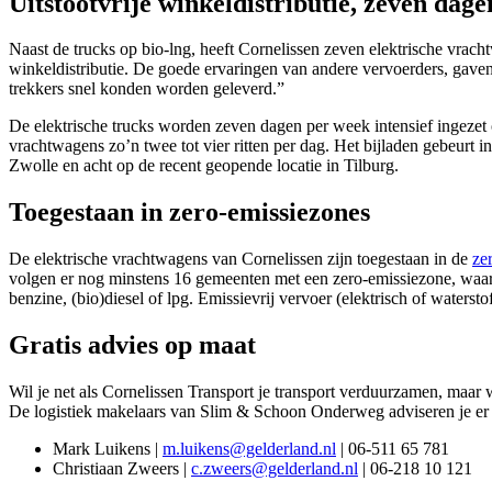
Uitstootvrije winkeldistributie, zeven dag
Naast de trucks op bio-lng, heeft Cornelissen zeven elektrische vrach
winkeldistributie. De goede ervaringen van andere vervoerders, gave
trekkers snel konden worden geleverd.”
De elektrische trucks worden zeven dagen per week intensief ingezet o
vrachtwagens zo’n twee tot vier ritten per dag. Het bijladen gebeurt i
Zwolle en acht op de recent geopende locatie in Tilburg.
Toegestaan in zero-emissiezones
De elektrische vrachtwagens van Cornelissen zijn toegestaan in de
ze
volgen er nog minstens 16 gemeenten met een zero-emissiezone, waaro
benzine, (bio)diesel of lpg. Emissievrij vervoer (elektrisch of watersto
Gratis advies op maat
Wil je net als Cornelissen Transport je transport verduurzamen, maar w
De logistiek makelaars van Slim & Schoon Onderweg adviseren je er g
Mark Luikens |
m.luikens@gelderland.nl
| 06-511 65 781
C
hristiaan Zweers |
c.zweers@gelderland.nl
| 06-218 10 121