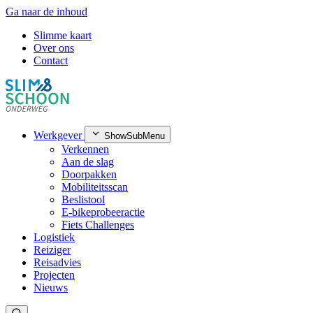
Ga naar de inhoud
Slimme kaart
Over ons
Contact
Werkgever
ShowSubMenu
Verkennen
Aan de slag
Doorpakken
Mobiliteitsscan
Beslistool
E-bikeprobeeractie
Fiets Challenges
Logistiek
Reiziger
Reisadvies
Projecten
Nieuws