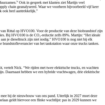
verduurzamen.” Ook in gesprek met klanten ziet Martijn veel
upply chain geanalyseerd. Waar we voorheen bijvoorbeeld vijf keer
k ook heel aantrekkelijk.”
ks van Rittal op HVO100. Voor de productie van deze biobrandstof zijn
ssies. Bij HVO100 is de CO₂-reductie zelfs 89%. Martijn: “Het ideale
 aan je dieseltruck zijn niet nodig.” HVO100 is nog niet bij elk
de brandstofleverancier van het tankstation waar onze trucks tanken.
t, vertelt Nick. “We rijden met twee elektrische trucks, en wachten
ijn. Daarnaast hebben we een hybride vrachtwagen, drie elektrische
ng mee bij de nieuwbouw van ons pand. Uiterlijk in 2027 moet deze
elaas geldt hiervoor een flinke wachtlijst: pas in 2029 kunnen we