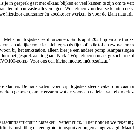
Als je in gesprek gaat met elkaar, blijken er veel kansen te zijn om te 
achten of aan vaste afleverdagen. We hebben van diverse klanten de s
we hierdoor duurzamer én goedkoper werken, is voor de klant natuurlij
en Melis hun logistiek verduurzamen. Sinds april 2023 rijden alle truc
dere schadelijke emissies kleiner, zoals fijnstof, stikstof en zwavelemi
ewoon bij het tankstation, alleen kies je een andere pomp. Aanpassingen
en door het gesprek aan te gaan. Nick: “Wij hebben contact gezocht met 
VO100-pomp. Voor ons een kleine moeite, mét resultaat.”
klanten. De transporteur voert zijn logistiek steeds vaker duurzaam ui
merken gekozen, om te ervaren wat de voor- en nadelen van elk merk z
de laadinfrastructuur? “Jazeker”, vertelt Nick. “Hier houden we rekeni
citeitsaansluiting en een groter transportvermogen aangevraagd. Maar h