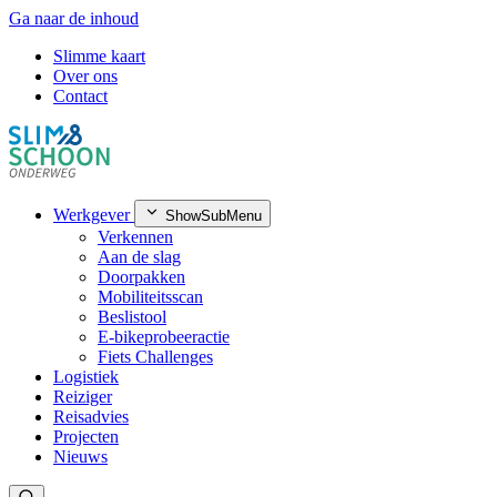
Ga naar de inhoud
Slimme kaart
Over ons
Contact
Werkgever
ShowSubMenu
Verkennen
Aan de slag
Doorpakken
Mobiliteitsscan
Beslistool
E-bikeprobeeractie
Fiets Challenges
Logistiek
Reiziger
Reisadvies
Projecten
Nieuws