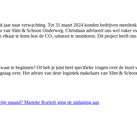
dit jaar naar verwachting. Tot 31 maart 2024 konden bedrijven meedenk
aar van Slim & Schoon Onderweg. Christiaan adviseert ons wel vaker ov
 elkaar te leren hoe de CO₂-uitstoot te monitoren. Dit project heeft on
 waar te beginnen? Of heb je juist heel specifieke vragen over de inzet v
 graag over. Het advies van deze logistiek makelaars van Slim & Scho
rije maand? Marieke Roelofs ging de uitdaging aan