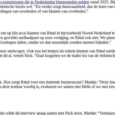
o-emissiezones die in Nederlandse binnensteden gelden
vanaf 2025. Bi
elektrische trucks wel. “En verder zorgt duurzaamheid, dus de inzet van
tedingen van overheden of van klanten van overheden.”
ein om op één accu klanten van Rittal in bijvoorbeeld Noord-Nederland t
n geschikt snellaadpunt op onze vestiging, en Rittal ook niet. We plann
 Groningen rijden, omdat we dan tussentijds zouden moeten bijladen.”
ese snelwegen. Ook zou het helpen als enkele klanten van Rittal snella
dit al, vertelt Nick. “Daar koppelen we de trailer los van de elektrische
ck. Hoe zorgt Rittal voor een sluitende businesscase? Martijn: “Deze fa
 deze testfase voorbij is, evalueren we samen met Melis of we met een 
tijn wilde dit interview graag samen met Nick doen. Martijn: “Verduu