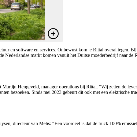
ructuur en software en services. Onbewust kom je Rittal overal tegen. B
de Nederlandse markt komen vanuit het Duitse moederbedrijf naar de Ri
t Martijn Hengeveld, manager operations bij Rittal. “Wij zetten de lev
n klanten bezoeken. Sinds mei 2023 gebeurt dit ook met een elektrische t
sen, directeur van Melis: “Een voordeel is dat de truck 100% emissieloo