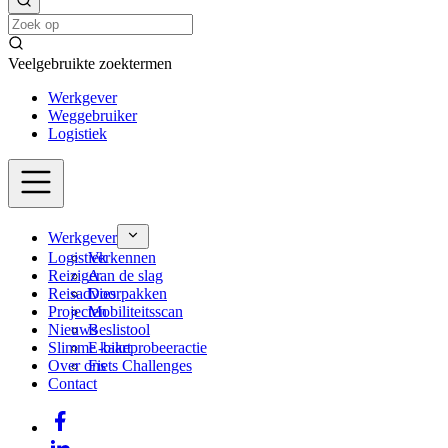
Veelgebruikte zoektermen
Werkgever
Weggebruiker
Logistiek
Werkgever
Logistiek
Verkennen
Reiziger
Aan de slag
Reisadvies
Doorpakken
Projecten
Mobiliteitsscan
Nieuws
Beslistool
Slimme kaart
E-bikeprobeeractie
Over ons
Fiets Challenges
Contact