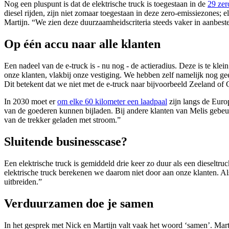
Nog een pluspunt is dat de elektrische truck is toegestaan in de
29 zer
diesel rijden, zijn niet zomaar toegestaan in deze zero-emissiezones; 
Martijn. “We zien deze duurzaamheidscriteria steeds vaker in aanbes
Op één accu naar alle klanten
Een nadeel van de e-truck is - nu nog - de actieradius. Deze is te kl
onze klanten, vlakbij onze vestiging. We hebben zelf namelijk nog gee
Dit betekent dat we niet met de e-truck naar bijvoorbeeld Zeeland of
In 2030 moet er
om elke 60 kilometer een laadpaal
zijn langs de Europ
van de goederen kunnen bijladen. Bij andere klanten van Melis gebeurt 
van de trekker geladen met stroom.”
Sluitende businesscase?
Een elektrische truck is gemiddeld drie keer zo duur als een dieseltru
elektrische truck berekenen we daarom niet door aan onze klanten. Als
uitbreiden.”
Verduurzamen doe je samen
In het gesprek met Nick en Martijn valt vaak het woord ‘samen’. Mar