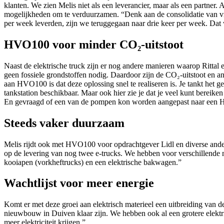
klanten. We zien Melis niet als een leverancier, maar als een partner. 
mogelijkheden om te verduurzamen. “Denk aan de consolidatie van vr
per week leverden, zijn we teruggegaan naar drie keer per week. Dat 
HVO100 voor minder CO₂-uitstoot
Naast de elektrische truck zijn er nog andere manieren waarop Rittal 
geen fossiele grondstoffen nodig. Daardoor zijn de CO₂-uitstoot en an
aan HVO100 is dat deze oplossing snel te realiseren is. Je tankt het g
tankstation beschikbaar. Maar ook hier zie je dat je veel kunt bereik
En gevraagd of een van de pompen kon worden aangepast naar een H
Steeds vaker duurzaam
Melis rijdt ook met HVO100 voor opdrachtgever Lidl en diverse andere 
op de levering van nog twee e-trucks. We hebben voor verschillende 
kooiapen (vorkheftrucks) en een elektrische bakwagen.”
Wachtlijst voor meer energie
Komt er met deze groei aan elektrisch materieel een uitbreiding van 
nieuwbouw in Duiven klaar zijn. We hebben ook al een grotere elektri
meer elektriciteit krijgen.”