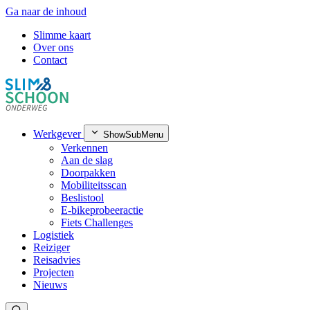
Ga naar de inhoud
Slimme kaart
Over ons
Contact
Werkgever
ShowSubMenu
Verkennen
Aan de slag
Doorpakken
Mobiliteitsscan
Beslistool
E-bikeprobeeractie
Fiets Challenges
Logistiek
Reiziger
Reisadvies
Projecten
Nieuws