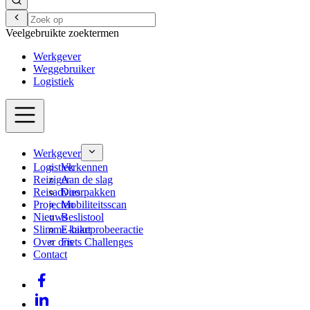
Veelgebruikte zoektermen
Werkgever
Weggebruiker
Logistiek
Werkgever
Logistiek
Verkennen
Reiziger
Aan de slag
Reisadvies
Doorpakken
Projecten
Mobiliteitsscan
Nieuws
Beslistool
Slimme kaart
E-bikeprobeeractie
Over ons
Fiets Challenges
Contact