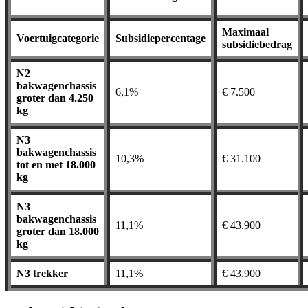
Maximaal
Voertuigcategorie
Subsidiepercentage
subsidiebedrag
N2
bakwagenchassis
6,1%
€ 7.500
groter dan 4.250
kg
N3
bakwagenchassis
10,3%
€ 31.100
tot en met 18.000
kg
N3
bakwagenchassis
11,1%
€ 43.900
groter dan 18.000
kg
N3 trekker
11,1%
€ 43.900