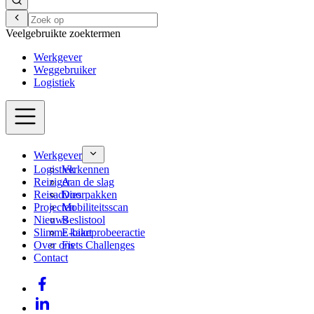
Veelgebruikte zoektermen
Werkgever
Weggebruiker
Logistiek
Werkgever
Logistiek
Verkennen
Reiziger
Aan de slag
Reisadvies
Doorpakken
Projecten
Mobiliteitsscan
Nieuws
Beslistool
Slimme kaart
E-bikeprobeeractie
Over ons
Fiets Challenges
Contact