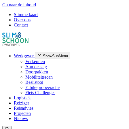
Ga naar de inhoud
Slimme kaart
Over ons
Contact
Werkgever
ShowSubMenu
Verkennen
Aan de slag
Doorpakken
Mobiliteitsscan
Beslistool
E-bikeprobeeractie
Fiets Challenges
Logistiek
Reiziger
Reisadvies
Projecten
Nieuws