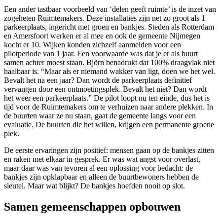
Een ander tastbaar voorbeeld van ‘delen geeft ruimte’ is de inzet van
zogeheten Ruimtemakers. Deze installaties zijn net zo groot als 1
parkeerplaats, ingericht met groen en bankjes. Steden als Rotterdam
en Amersfoort werken er al mee en ook de gemeente Nijmegen
kocht er 10. Wijken konden zichzelf aanmelden voor een
pilotperiode van 1 jaar. Een voorwaarde was dat je er als buurt
samen achter moest staan. Björn benadrukt dat 100% draagvlak niet
haalbaar is. “Maar als er niemand wakker van ligt, doen we het wel.
Bevalt het na een jaar? Dan wordt de parkeerplaats definitief
vervangen door een ontmoetingsplek. Bevalt het niet? Dan wordt
het weer een parkeerplaats.” De pilot loopt nu ten einde, dus het is
tijd voor de Ruimtemakers om te verhuizen naar andere plekken. In
de buurten waar ze nu staan, gaat de gemeente langs voor een
evaluatie. De buurten die het willen, krijgen een permanente groene
plek.
De eerste ervaringen zijn positief: mensen gaan op de bankjes zitten
en raken met elkaar in gesprek. Er was wat angst voor overlast,
maar daar was van tevoren al een oplossing voor bedacht: de
bankjes zijn opklapbaar en alleen de buurtbewoners hebben de
sleutel. Maar wat blijkt? De bankjes hoefden nooit op slot.
Samen gemeenschappen opbouwen