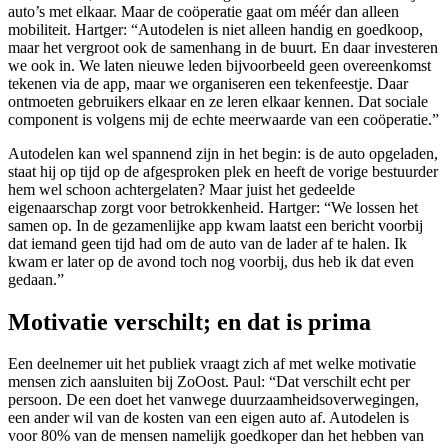
auto’s met elkaar. Maar de coöperatie gaat om méér dan alleen
mobiliteit. Hartger: “Autodelen is niet alleen handig en goedkoop,
maar het vergroot ook de samenhang in de buurt. En daar investeren
we ook in. We laten nieuwe leden bijvoorbeeld geen overeenkomst
tekenen via de app, maar we organiseren een tekenfeestje. Daar
ontmoeten gebruikers elkaar en ze leren elkaar kennen. Dat sociale
component is volgens mij de echte meerwaarde van een coöperatie.”
Autodelen kan wel spannend zijn in het begin: is de auto opgeladen,
staat hij op tijd op de afgesproken plek en heeft de vorige bestuurder
hem wel schoon achtergelaten? Maar juist het gedeelde
eigenaarschap zorgt voor betrokkenheid. Hartger: “We lossen het
samen op. In de gezamenlijke app kwam laatst een bericht voorbij
dat iemand geen tijd had om de auto van de lader af te halen. Ik
kwam er later op de avond toch nog voorbij, dus heb ik dat even
gedaan.”
Motivatie verschilt; en dat is prima
Een deelnemer uit het publiek vraagt zich af met welke motivatie
mensen zich aansluiten bij ZoOost. Paul: “Dat verschilt echt per
persoon. De een doet het vanwege duurzaamheidsoverwegingen,
een ander wil van de kosten van een eigen auto af. Autodelen is
voor 80% van de mensen namelijk goedkoper dan het hebben van