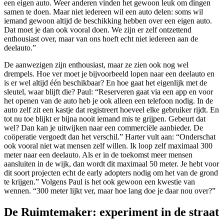
een eigen auto. Weer anderen vinden het gewoon leuk om dingen
samen te doen. Maar niet iedereen wil een auto delen: soms wil
iemand gewoon altijd de beschikking hebben over een eigen auto.
Dat moet je dan ook vooral doen. We zijn er zelf ontzettend
enthousiast over, maar van ons hoeft echt niet iedereen aan de
deelauto.”
De aanwezigen zijn enthousiast, maar ze zien ook nog wel
drempels. Hoe ver moet je bijvoorbeeld lopen naar een deelauto en
is er wel altijd één beschikbaar? En hoe gaat het eigenlijk met de
sleutel, waar blijft die? Paul: “Reserveren gaat via een app en voor
het openen van de auto heb je ook alleen een telefoon nodig. In de
auto zelf zit een kastje dat registreert hoeveel elke gebruiker rijdt. En
tot nu toe blijkt er bijna nooit iemand mis te grijpen. Gebeurt dat
wel? Dan kan je uitwijken naar een commerciële aanbieder. De
coöperatie vergoedt dan het verschil.” Harter vult aan: “Onderschat
ook vooral niet wat mensen zelf willen. Ik loop zelf maximaal 300
meter naar een deelauto. Als er in de toekomst meer mensen
aansluiten in de wijk, dan wordt dit maximaal 50 meter. Je hebt voor
dit soort projecten echt de early adopters nodig om het van de grond
te krijgen.” Volgens Paul is het ook gewoon een kwestie van
wennen. “300 meter lijkt ver, maar hoe lang doe je daar nou over?”
De Ruimtemaker: experiment in de straat