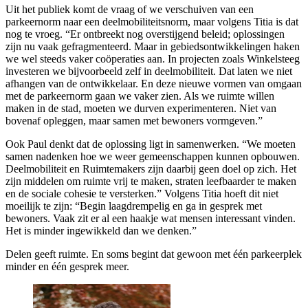
Uit het publiek komt de vraag of we verschuiven van een
parkeernorm naar een deelmobiliteitsnorm, maar volgens Titia is dat
nog te vroeg. “Er ontbreekt nog overstijgend beleid; oplossingen
zijn nu vaak gefragmenteerd. Maar in gebiedsontwikkelingen haken
we wel steeds vaker coöperaties aan. In projecten zoals Winkelsteeg
investeren we bijvoorbeeld zelf in deelmobiliteit. Dat laten we niet
afhangen van de ontwikkelaar. En deze nieuwe vormen van omgaan
met de parkeernorm gaan we vaker zien. Als we ruimte willen
maken in de stad, moeten we durven experimenteren. Niet van
bovenaf opleggen, maar samen met bewoners vormgeven.”
Ook Paul denkt dat de oplossing ligt in samenwerken. “We moeten
samen nadenken hoe we weer gemeenschappen kunnen opbouwen.
Deelmobiliteit en Ruimtemakers zijn daarbij geen doel op zich. Het
zijn middelen om ruimte vrij te maken, straten leefbaarder te maken
en de sociale cohesie te versterken.” Volgens Titia hoeft dit niet
moeilijk te zijn: “Begin laagdrempelig en ga in gesprek met
bewoners. Vaak zit er al een haakje wat mensen interessant vinden.
Het is minder ingewikkeld dan we denken.”
Delen geeft ruimte. En soms begint dat gewoon met één parkeerplek
minder en één gesprek meer.