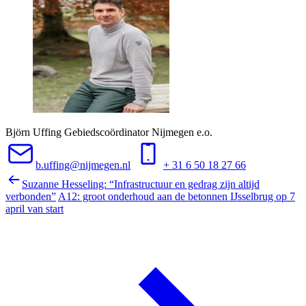
Björn Uffing
Gebiedscoördinator Nijmegen e.o.
b.uffing@nijmegen.nl
+ 31 6 50 18 27 66
Suzanne Hesseling: “Infrastructuur en gedrag zijn altijd
verbonden”
A12: groot onderhoud aan de betonnen IJsselbrug op 7
april van start