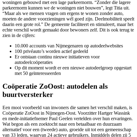
woningen gebouwd met een lage parkeernorm. “Zonder die lagere
parkeernorm kunnen we de woningen niet bouwen”, legt Titia uit.
“Maar als we mensen vragen om ergens te wonen zonder auto,
moeten de andere voorzieningen wél goed zijn. Deelmobiliteit speelt
daarin een grote rol.” De gemeente faciliteert en stimuleert, maar het
echte verschil wordt gemaakt door bewoners zelf. Dit is ook terug te
zien in de cijfers:
10.000 accounts van Nijmegenaren op autodeelwebsites
100 privéauto’s worden actief gedeeld
Er ontstaan continu nieuwe initiatieven voor
autodeelcoöperaties
Op dit moment wordt er een nieuwe autodeelgroep opgestart
met 50 geïnteresseerden
Coöperatie ZoOost: autodelen als
buurtversterker
Een mooi voorbeeld van inwoners die samen het verschil maken, is
Coöperatie ZoOost in Nijmegen-Oost. Voorzitter Hartger Wassink
en mede-initiatiefnemer Paul Geelen vertelden over hun ervaringen.
Wat begon als een zoektocht naar een betaalbaar en duurzaam
alternatief voor een (tweede) auto, groeide uit tot een gemeenschap
van 33 leden, waarvan 24 actieve gebruikers. Inmiddels delen zij 5