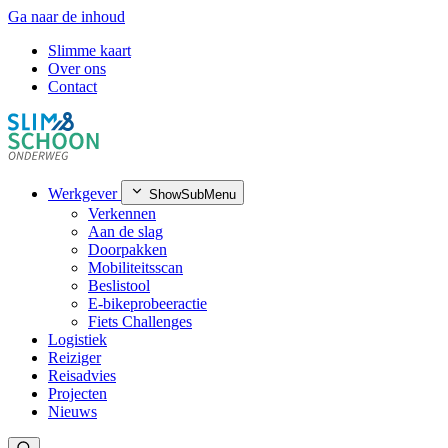
Ga naar de inhoud
Slimme kaart
Over ons
Contact
Werkgever
ShowSubMenu
Verkennen
Aan de slag
Doorpakken
Mobiliteitsscan
Beslistool
E-bikeprobeeractie
Fiets Challenges
Logistiek
Reiziger
Reisadvies
Projecten
Nieuws