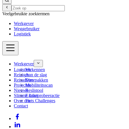
Veelgebruikte zoektermen
Werkgever
Weggebruiker
Logistiek
Werkgever
Logistiek
Verkennen
Reiziger
Aan de slag
Reisadvies
Doorpakken
Projecten
Mobiliteitsscan
Nieuws
Beslistool
Slimme kaart
E-bikeprobeeractie
Over ons
Fiets Challenges
Contact