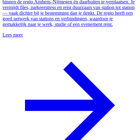
binnen de regio Arnhem–Nijmegen én daarbuiten te verplaatsen. Je
vermijdt files, parkeerstress en reist duurzaam van station tot station
— vaak dichter bij je bestemming dan je denkt. De regio heeft een
goed netwerk van stations en verbindingen, waardoor je
gemakkelijk naar je werk, studie of een evenement reist.
Lees meer