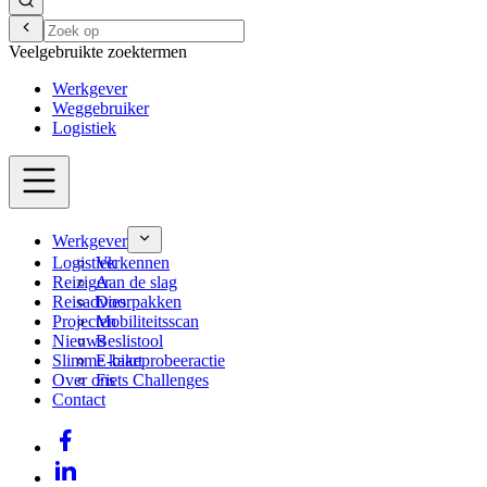
Veelgebruikte zoektermen
Werkgever
Weggebruiker
Logistiek
Werkgever
Logistiek
Verkennen
Reiziger
Aan de slag
Reisadvies
Doorpakken
Projecten
Mobiliteitsscan
Nieuws
Beslistool
Slimme kaart
E-bikeprobeeractie
Over ons
Fiets Challenges
Contact