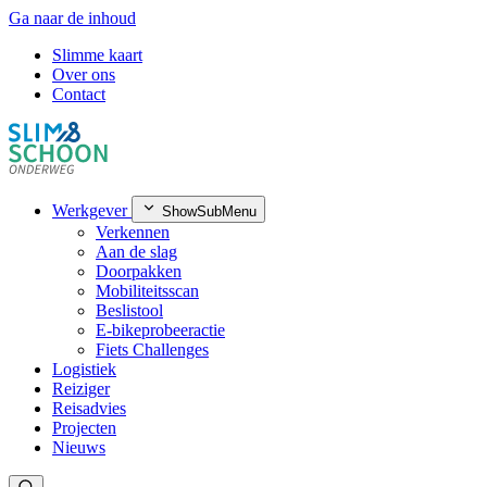
Ga naar de inhoud
Slimme kaart
Over ons
Contact
Werkgever
ShowSubMenu
Verkennen
Aan de slag
Doorpakken
Mobiliteitsscan
Beslistool
E-bikeprobeeractie
Fiets Challenges
Logistiek
Reiziger
Reisadvies
Projecten
Nieuws