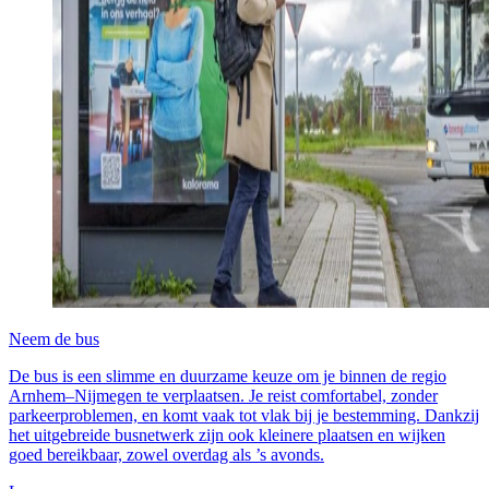
Neem de bus
De bus is een slimme en duurzame keuze om je binnen de regio
Arnhem–Nijmegen te verplaatsen. Je reist comfortabel, zonder
parkeerproblemen, en komt vaak tot vlak bij je bestemming. Dankzij
het uitgebreide busnetwerk zijn ook kleinere plaatsen en wijken
goed bereikbaar, zowel overdag als ’s avonds.