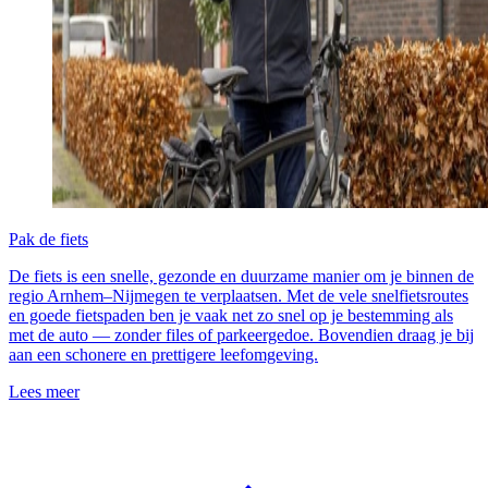
Pak de fiets
De fiets is een snelle, gezonde en duurzame manier om je binnen de
regio Arnhem–Nijmegen te verplaatsen. Met de vele snelfietsroutes
en goede fietspaden ben je vaak net zo snel op je bestemming als
met de auto — zonder files of parkeergedoe. Bovendien draag je bij
aan een schonere en prettigere leefomgeving.
Lees meer