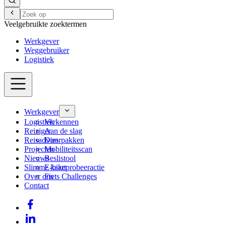
Veelgebruikte zoektermen
Werkgever
Weggebruiker
Logistiek
Werkgever
Logistiek
Verkennen
Reiziger
Aan de slag
Reisadvies
Doorpakken
Projecten
Mobiliteitsscan
Nieuws
Beslistool
Slimme kaart
E-bikeprobeeractie
Over ons
Fiets Challenges
Contact