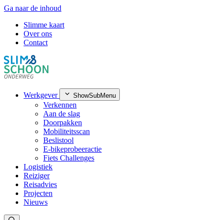
Ga naar de inhoud
Slimme kaart
Over ons
Contact
Werkgever
ShowSubMenu
Verkennen
Aan de slag
Doorpakken
Mobiliteitsscan
Beslistool
E-bikeprobeeractie
Fiets Challenges
Logistiek
Reiziger
Reisadvies
Projecten
Nieuws