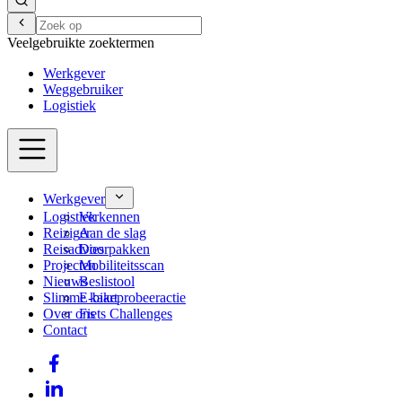
Veelgebruikte zoektermen
Werkgever
Weggebruiker
Logistiek
Werkgever
Logistiek
Verkennen
Reiziger
Aan de slag
Reisadvies
Doorpakken
Projecten
Mobiliteitsscan
Nieuws
Beslistool
Slimme kaart
E-bikeprobeeractie
Over ons
Fiets Challenges
Contact