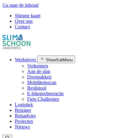
Ga naar de inhoud
Slimme kaart
Over ons
Contact
Werkgever
ShowSubMenu
Verkennen
Aan de slag
Doorpakken
Mobiliteitsscan
Beslistool
E-bikeprobeeractie
Fiets Challenges
Logistiek
Reiziger
Reisadvies
Projecten
Nieuws