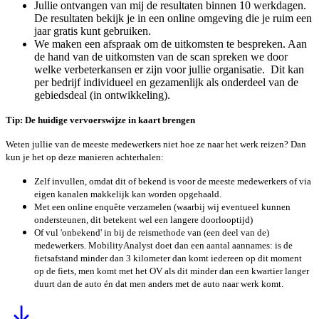
Jullie ontvangen van mij de resultaten binnen 10 werkdagen.
De resultaten bekijk je in een online omgeving die je ruim een
jaar gratis kunt gebruiken.
We maken een afspraak om de uitkomsten te bespreken. Aan
de hand van de uitkomsten van de scan spreken we door
welke verbeterkansen er zijn voor jullie organisatie. Dit kan
per bedrijf individueel en gezamenlijk als onderdeel van de
gebiedsdeal (in ontwikkeling).
Tip: De huidige vervoerswijze in kaart brengen
Weten jullie van de meeste medewerkers niet hoe ze naar het werk reizen? Dan
kun je het op deze manieren achterhalen:
Zelf invullen, omdat dit of bekend is voor de meeste medewerkers of via
eigen kanalen makkelijk kan worden opgehaald.
Met een online enquête verzamelen (waarbij wij eventueel kunnen
ondersteunen, dit betekent wel een langere doorlooptijd)
Of vul 'onbekend' in bij de reismethode van (een deel van de)
medewerkers. MobilityAnalyst doet dan een aantal aannames: is de
fietsafstand minder dan 3 kilometer dan komt iedereen op dit moment
op de fiets, men komt met het OV als dit minder dan een kwartier langer
duurt dan de auto én dat men anders met de auto naar werk komt.