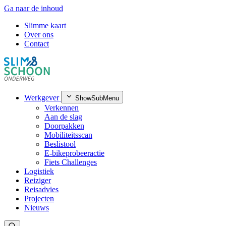
Ga naar de inhoud
Slimme kaart
Over ons
Contact
Werkgever
ShowSubMenu
Verkennen
Aan de slag
Doorpakken
Mobiliteitsscan
Beslistool
E-bikeprobeeractie
Fiets Challenges
Logistiek
Reiziger
Reisadvies
Projecten
Nieuws