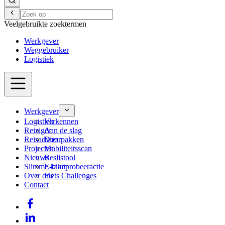
Veelgebruikte zoektermen
Werkgever
Weggebruiker
Logistiek
Werkgever
Logistiek
Verkennen
Reiziger
Aan de slag
Reisadvies
Doorpakken
Projecten
Mobiliteitsscan
Nieuws
Beslistool
Slimme kaart
E-bikeprobeeractie
Over ons
Fiets Challenges
Contact