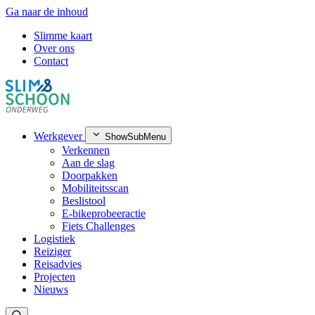
Ga naar de inhoud
Slimme kaart
Over ons
Contact
Werkgever
ShowSubMenu
Verkennen
Aan de slag
Doorpakken
Mobiliteitsscan
Beslistool
E-bikeprobeeractie
Fiets Challenges
Logistiek
Reiziger
Reisadvies
Projecten
Nieuws