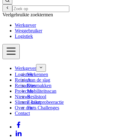
Veelgebruikte zoektermen
Werkgever
Weggebruiker
Logistiek
Werkgever
Logistiek
Verkennen
Reiziger
Aan de slag
Reisadvies
Doorpakken
Projecten
Mobiliteitsscan
Nieuws
Beslistool
Slimme kaart
E-bikeprobeeractie
Over ons
Fiets Challenges
Contact