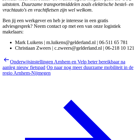
uitstoten. Duurzame transportmiddelen zoals elektrische bestel- en
vrachtauto's en vrachtfietsen zijn wel welkom.
Ben jij een werkgever en heb je interesse in een gratis
adviesgesprek? Neem contact op met een van onze logistiek
makelaars:
Mark Luikens | m.luikens@gelderland.nl | 06-511 65 781
Christiaan Zweers | c.zweers@gelderland.nl | 06-218 10 121
Onderwijsinstellingen Arnhem en Velp beter bereikbaar na
aanleg nieuw fietspad
Op naar nog meer duurzame mobiliteit in de
regio Arnhem-Nijmegen