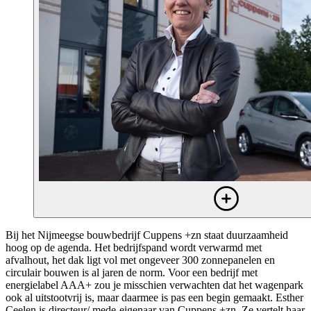
Bij het Nijmeegse bouwbedrijf Cuppens +zn staat duurzaamheid
hoog op de agenda. Het bedrijfspand wordt verwarmd met
afvalhout, het dak ligt vol met ongeveer 300 zonnepanelen en
circulair bouwen is al jaren de norm. Voor een bedrijf met
energielabel AAA+ zou je misschien verwachten dat het wagenpark
ook al uitstootvrij is, maar daarmee is pas een begin gemaakt. Esther
Ceelen is directeur/ mede-eigenaar van Cuppens +zn. Ze vertelt haar