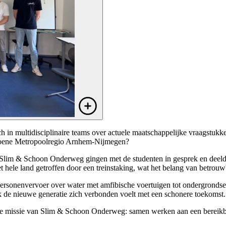
ch in multidisciplinaire teams over actuele maatschappelijke vraagstuk
Groene Metropoolregio Arnhem-Nijmegen?
im & Schoon Onderweg gingen met de studenten in gesprek en deelden
t hele land getroffen door een treinstaking, wat het belang van betrouw
onenvervoer over water met amfibische voertuigen tot ondergrondse sne
terk de nieuwe generatie zich verbonden voelt met een schonere toekomst.
 de missie van Slim & Schoon Onderweg: samen werken aan een bereikb