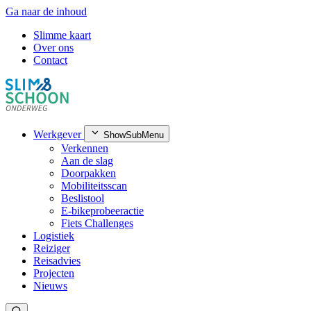
Ga naar de inhoud
Slimme kaart
Over ons
Contact
Werkgever
ShowSubMenu
Verkennen
Aan de slag
Doorpakken
Mobiliteitsscan
Beslistool
E-bikeprobeeractie
Fiets Challenges
Logistiek
Reiziger
Reisadvies
Projecten
Nieuws