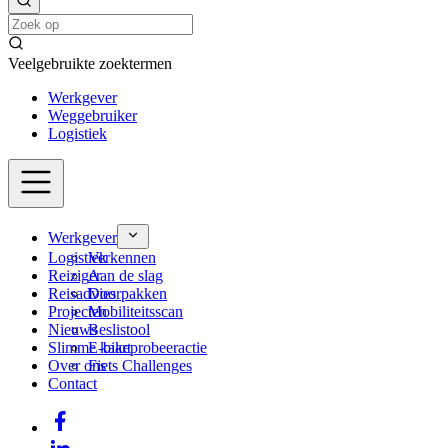
Veelgebruikte zoektermen
Werkgever
Weggebruiker
Logistiek
Werkgever
Logistiek
Verkennen
Reiziger
Aan de slag
Reisadvies
Doorpakken
Projecten
Mobiliteitsscan
Nieuws
Beslistool
Slimme kaart
E-bikeprobeeractie
Over ons
Fiets Challenges
Contact