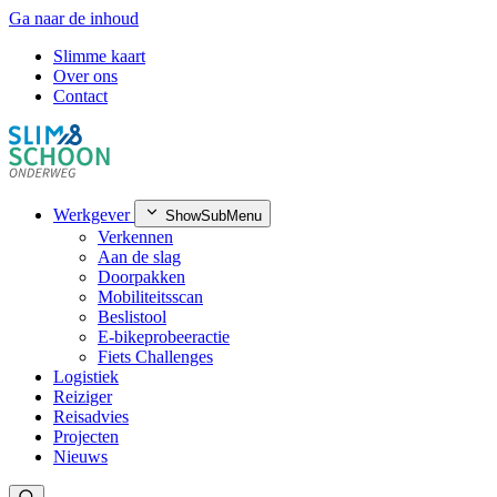
Ga naar de inhoud
Slimme kaart
Over ons
Contact
Werkgever
ShowSubMenu
Verkennen
Aan de slag
Doorpakken
Mobiliteitsscan
Beslistool
E-bikeprobeeractie
Fiets Challenges
Logistiek
Reiziger
Reisadvies
Projecten
Nieuws