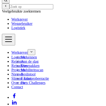
Veelgebruikte zoektermen
Werkgever
Weggebruiker
Logistiek
Werkgever
Logistiek
Verkennen
Reiziger
Aan de slag
Reisadvies
Doorpakken
Projecten
Mobiliteitsscan
Nieuws
Beslistool
Slimme kaart
E-bikeprobeeractie
Over ons
Fiets Challenges
Contact