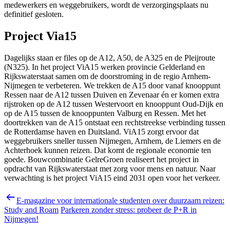
medewerkers en weggebruikers, wordt de verzorgingsplaats nu
definitief gesloten.
Project Via15
Dagelijks staan er files op de A12, A50, de A325 en de Pleijroute
(N325). In het project ViA15 werken provincie Gelderland en
Rijkswaterstaat samen om de doorstroming in de regio Arnhem-
Nijmegen te verbeteren. We trekken de A15 door vanaf knooppunt
Ressen naar de A12 tussen Duiven en Zevenaar én er komen extra
rijstroken op de A12 tussen Westervoort en knooppunt Oud-Dijk en
op de A15 tussen de knooppunten Valburg en Ressen. Met het
doortrekken van de A15 ontstaat een rechtstreekse verbinding tussen
de Rotterdamse haven en Duitsland. ViA15 zorgt ervoor dat
weggebruikers sneller tussen Nijmegen, Arnhem, de Liemers en de
Achterhoek kunnen reizen. Dat komt de regionale economie ten
goede. Bouwcombinatie GelreGroen realiseert het project in
opdracht van Rijkswaterstaat met zorg voor mens en natuur. Naar
verwachting is het project ViA15 eind 2031 open voor het verkeer.
E-magazine voor internationale studenten over duurzaam reizen:
Study and Roam
Parkeren zonder stress: probeer de P+R in
Nijmegen!