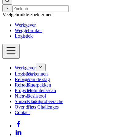
Veelgebruikte zoektermen
Werkgever
Weggebruiker
Logistiek
Werkgever
Logistiek
Verkennen
Reiziger
Aan de slag
Reisadvies
Doorpakken
Projecten
Mobiliteitsscan
Nieuws
Beslistool
Slimme kaart
E-bikeprobeeractie
Over ons
Fiets Challenges
Contact