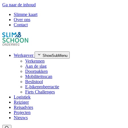
Ga naar de inhoud
Slimme kaart
Over ons
Contact
Werkgever
ShowSubMenu
Verkennen
Aan de slag
Doorpakken
Mobiliteitsscan
Beslistool
E-bikeprobeeractie
Fiets Challenges
Logistiek
Reiziger
Reisadvies
Projecten
Nieuws