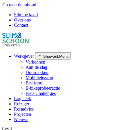
Ga naar de inhoud
Slimme kaart
Over ons
Contact
Werkgever
ShowSubMenu
Verkennen
Aan de slag
Doorpakken
Mobiliteitsscan
Beslistool
E-bikeprobeeractie
Fiets Challenges
Logistiek
Reiziger
Reisadvies
Projecten
Nieuws