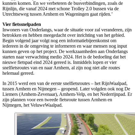
kunnen komen. En we verbeteren de busverbindingen, zoals de
Rijnlijn, die vanaf 2024 met schone Trolley 2.0 bussen via de
Utrechtseweg tussen Arnhem en Wageningen gaat rijden.’
Vier fietssnelpaden
Inwoners van Onderlangs, waar de situatie voor zal veranderen, zijn
betrokken en hebben meegedacht over inrichting van het gebied.
Begin volgend jaar volgt nog een informatiebijeenkomst om
iedereen in de omgeving te informeren en waar mensen nog input
kunnen geven op het project. De werkzaamheden aan Onderlangs
starten naar verwachting medio 2024. Het is de bedoeling dat het
nieuwe fietspad eind 2024 gereed is. Inmiddels lopen er vier
snelfietsroutes van en naar Arnhem, al zijn nog niet alle routes
helemaal gereed.
In 2015 werd een van de eerste snelfietsroutes – het RijnWaalpad,
tussen Arnhem en Nijmegen – geopend. Later volgden ook nog De
Liemers (Arnhem-Zevenaar), Arnhem-Velp, en het Nederrijnpad. Er
zijn plannen voor een tweede fietsroute tussen Arnhem en
Nijmegen, het VeluweWaalpad.