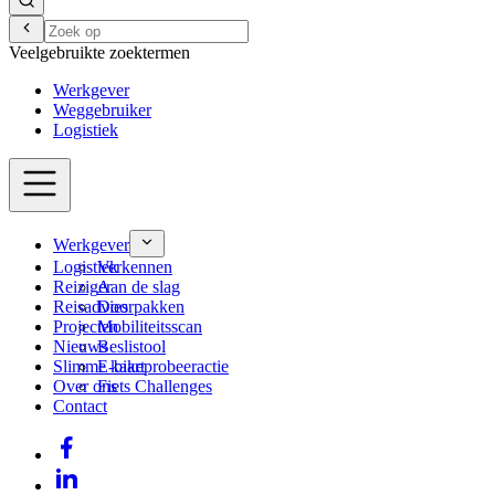
Veelgebruikte zoektermen
Werkgever
Weggebruiker
Logistiek
Werkgever
Logistiek
Verkennen
Reiziger
Aan de slag
Reisadvies
Doorpakken
Projecten
Mobiliteitsscan
Nieuws
Beslistool
Slimme kaart
E-bikeprobeeractie
Over ons
Fiets Challenges
Contact