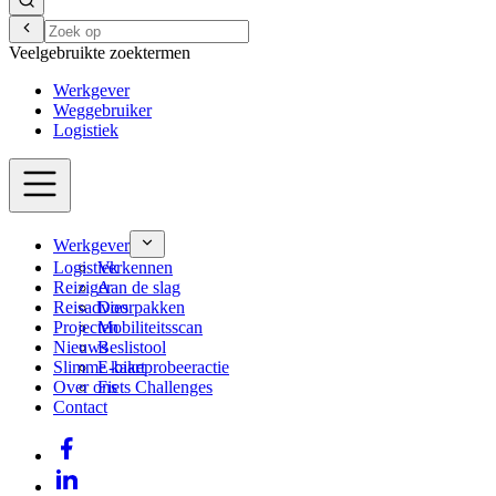
Veelgebruikte zoektermen
Werkgever
Weggebruiker
Logistiek
Werkgever
Logistiek
Verkennen
Reiziger
Aan de slag
Reisadvies
Doorpakken
Projecten
Mobiliteitsscan
Nieuws
Beslistool
Slimme kaart
E-bikeprobeeractie
Over ons
Fiets Challenges
Contact