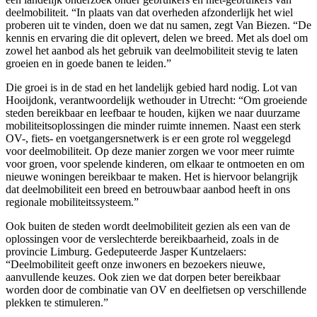
deelmobiliteit. “In plaats van dat overheden afzonderlijk het wiel
proberen uit te vinden, doen we dat nu samen, zegt Van Biezen. “De
kennis en ervaring die dit oplevert, delen we breed. Met als doel om
zowel het aanbod als het gebruik van deelmobiliteit stevig te laten
groeien en in goede banen te leiden.”
Die groei is in de stad en het landelijk gebied hard nodig. Lot van
Hooijdonk, verantwoordelijk wethouder in Utrecht: “Om groeiende
steden bereikbaar en leefbaar te houden, kijken we naar duurzame
mobiliteitsoplossingen die minder ruimte innemen. Naast een sterk
OV-, fiets- en voetgangersnetwerk is er een grote rol weggelegd
voor deelmobiliteit. Op deze manier zorgen we voor meer ruimte
voor groen, voor spelende kinderen, om elkaar te ontmoeten en om
nieuwe woningen bereikbaar te maken. Het is hiervoor belangrijk
dat deelmobiliteit een breed en betrouwbaar aanbod heeft in ons
regionale mobiliteitssysteem.”
Ook buiten de steden wordt deelmobiliteit gezien als een van de
oplossingen voor de verslechterde bereikbaarheid, zoals in de
provincie Limburg. Gedeputeerde Jasper Kuntzelaers:
“Deelmobiliteit geeft onze inwoners en bezoekers nieuwe,
aanvullende keuzes. Ook zien we dat dorpen beter bereikbaar
worden door de combinatie van OV en deelfietsen op verschillende
plekken te stimuleren.”