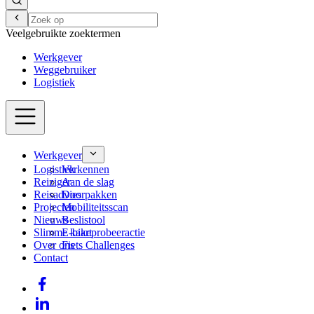
Veelgebruikte zoektermen
Werkgever
Weggebruiker
Logistiek
Werkgever
Logistiek
Verkennen
Reiziger
Aan de slag
Reisadvies
Doorpakken
Projecten
Mobiliteitsscan
Nieuws
Beslistool
Slimme kaart
E-bikeprobeeractie
Over ons
Fiets Challenges
Contact