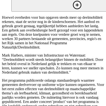
Hoewel overheden voor hun opgaven steeds meer op deelmobiliteit
rekenen, staat de sector nog in de kinderschoenen. Het aanbod en
gebruik groeit gestaag, tegelijkertijd hebben aanbieders het lastig.
Een gebrek aan overheidsregie heeft gezorgd voor een lappendeken
aan regels. Om deze knelpunten voor verdere groei weg te nemen,
werken 30 partners bestaande uit gemeenten, provincies, regio's en
het Rijk samen in het Nationaal Programma
Natuurlijk!Deelmobiliteit.
Mark Harbers, minister van Infrastructuur en Waterstaat:
“Deelmobiliteit wordt steeds belangrijker binnen de mobiliteit. Door
het beleid overal in Nederland gelijk te trekken en van elkaar te
leren, kunnen we sneller opschalen. Zo kunnen nog meer mensen in
Nederland gebruik maken van deelmobiliteit.”
Het programma publiceerde onlangs standaardregels waarmee
gemeenten deelvervoer op uniforme wijze kunnen organiseren. Voor
het eerst zullen effecten van deelmobiliteit op maatschappelijke
thema’s als leefbaarheid, klimaat, gezondheid en bereikbaarheid
jaarlijks worden gemeten. De nulmeting hiervoor is ook vandaag
gepubliceerd. Een ander concreet 'product’ van het programma is
één landelijk onderzoek onder gebruikers en niet-gebruikers van