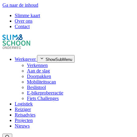
Ga naar de inhoud
Slimme kaart
Over ons
Contact
Werkgever
ShowSubMenu
Verkennen
Aan de slag
Doorpakken
Mobiliteitsscan
Beslistool
E-bikeprobeeractie
Fiets Challenges
Logistiek
Reiziger
Reisadvies
Projecten
Nieuws