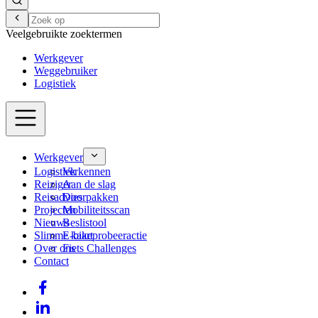
Veelgebruikte zoektermen
Werkgever
Weggebruiker
Logistiek
Werkgever
Logistiek
Verkennen
Reiziger
Aan de slag
Reisadvies
Doorpakken
Projecten
Mobiliteitsscan
Nieuws
Beslistool
Slimme kaart
E-bikeprobeeractie
Over ons
Fiets Challenges
Contact