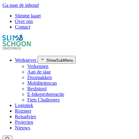
Ga naar de inhoud
Slimme kaart
Over ons
Contact
Werkgever
ShowSubMenu
Verkennen
Aan de slag
Doorpakken
Mobiliteitsscan
Beslistool
E-bikeprobeeractie
Fiets Challenges
Logistiek
Reiziger
Reisadvies
Projecten
Nieuws