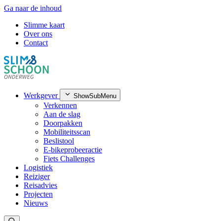
Ga naar de inhoud
Slimme kaart
Over ons
Contact
Werkgever
ShowSubMenu
Verkennen
Aan de slag
Doorpakken
Mobiliteitsscan
Beslistool
E-bikeprobeeractie
Fiets Challenges
Logistiek
Reiziger
Reisadvies
Projecten
Nieuws