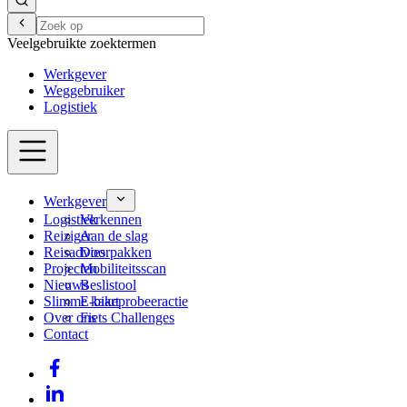
Veelgebruikte zoektermen
Werkgever
Weggebruiker
Logistiek
Werkgever
Logistiek
Verkennen
Reiziger
Aan de slag
Reisadvies
Doorpakken
Projecten
Mobiliteitsscan
Nieuws
Beslistool
Slimme kaart
E-bikeprobeeractie
Over ons
Fiets Challenges
Contact