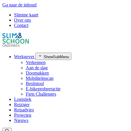
Ga naar de inhoud
Slimme kaart
Over ons
Contact
Werkgever
ShowSubMenu
Verkennen
Aan de slag
Doorpakken
Mobiliteitsscan
Beslistool
E-bikeprobeeractie
Fiets Challenges
Logistiek
Reiziger
Reisadvies
Projecten
Nieuws