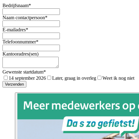
Bedrijfsnaam
*
Naam contactpersoon
*
E-mailadres
*
Telefoonnummer
*
Kantooradres(sen)
Gewenste startdatum
*
14 september 2026
Later, graag in overleg
Weet ik nog niet
Verzenden