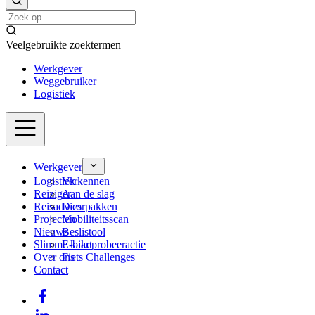
Veelgebruikte zoektermen
Werkgever
Weggebruiker
Logistiek
Werkgever
Logistiek
Verkennen
Reiziger
Aan de slag
Reisadvies
Doorpakken
Projecten
Mobiliteitsscan
Nieuws
Beslistool
Slimme kaart
E-bikeprobeeractie
Over ons
Fiets Challenges
Contact