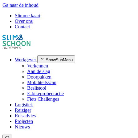
Ga naar de inhoud
Slimme kaart
Over ons
Contact
Werkgever
ShowSubMenu
Verkennen
Aan de slag
Doorpakken
Mobiliteitsscan
Beslistool
E-bikeprobeeractie
Fiets Challenges
Logistiek
Reiziger
Reisadvies
Projecten
Nieuws