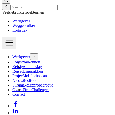
Veelgebruikte zoektermen
Werkgever
Weggebruiker
Logistiek
Werkgever
Logistiek
Verkennen
Reiziger
Aan de slag
Reisadvies
Doorpakken
Projecten
Mobiliteitsscan
Nieuws
Beslistool
Slimme kaart
E-bikeprobeeractie
Over ons
Fiets Challenges
Contact