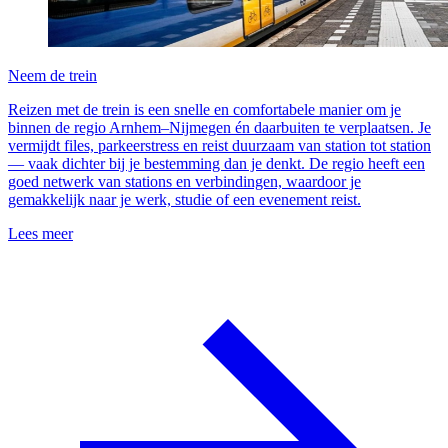
Neem de trein
Reizen met de trein is een snelle en comfortabele manier om je
binnen de regio Arnhem–Nijmegen én daarbuiten te verplaatsen. Je
vermijdt files, parkeerstress en reist duurzaam van station tot station
— vaak dichter bij je bestemming dan je denkt. De regio heeft een
goed netwerk van stations en verbindingen, waardoor je
gemakkelijk naar je werk, studie of een evenement reist.
Lees meer