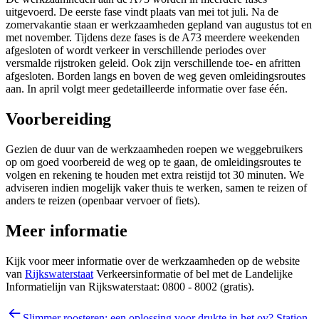
uitgevoerd. De eerste fase vindt plaats van mei tot juli. Na de
zomervakantie staan er werkzaamheden gepland van augustus tot en
met november. Tijdens deze fases is de A73 meerdere weekenden
afgesloten of wordt verkeer in verschillende periodes over
versmalde rijstroken geleid. Ook zijn verschillende toe- en afritten
afgesloten. Borden langs en boven de weg geven omleidingsroutes
aan. In april volgt meer gedetailleerde informatie over fase één.
Voorbereiding
Gezien de duur van de werkzaamheden roepen we weggebruikers
op om goed voorbereid de weg op te gaan, de omleidingsroutes te
volgen en rekening te houden met extra reistijd tot 30 minuten. We
adviseren indien mogelijk vaker thuis te werken, samen te reizen of
anders te reizen (openbaar vervoer of fiets).
Meer informatie
Kijk voor meer informatie over de werkzaamheden op de website
van
Rijkswaterstaat
Verkeersinformatie of bel met de Landelijke
Informatielijn van Rijkswaterstaat: 0800 - 8002 (gratis).
Slimmer roosteren: een oplossing voor drukte in het ov?
Station