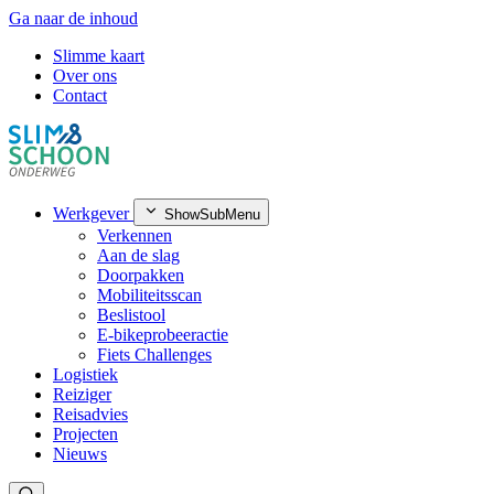
Ga naar de inhoud
Slimme kaart
Over ons
Contact
Werkgever
ShowSubMenu
Verkennen
Aan de slag
Doorpakken
Mobiliteitsscan
Beslistool
E-bikeprobeeractie
Fiets Challenges
Logistiek
Reiziger
Reisadvies
Projecten
Nieuws