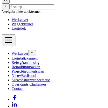
Veelgebruikte zoektermen
Werkgever
Weggebruiker
Logistiek
Werkgever
Logistiek
Verkennen
Reiziger
Aan de slag
Reisadvies
Doorpakken
Projecten
Mobiliteitsscan
Nieuws
Beslistool
Slimme kaart
E-bikeprobeeractie
Over ons
Fiets Challenges
Contact