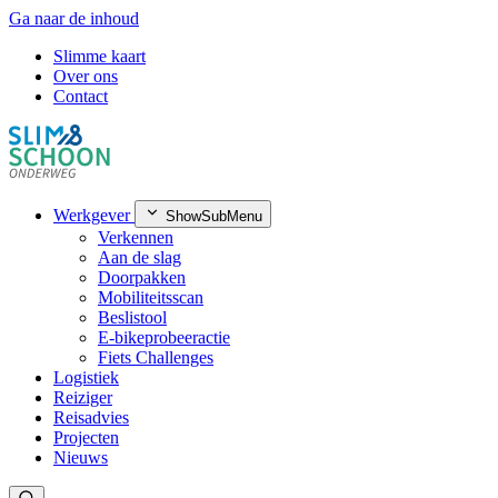
Ga naar de inhoud
Slimme kaart
Over ons
Contact
Werkgever
ShowSubMenu
Verkennen
Aan de slag
Doorpakken
Mobiliteitsscan
Beslistool
E-bikeprobeeractie
Fiets Challenges
Logistiek
Reiziger
Reisadvies
Projecten
Nieuws