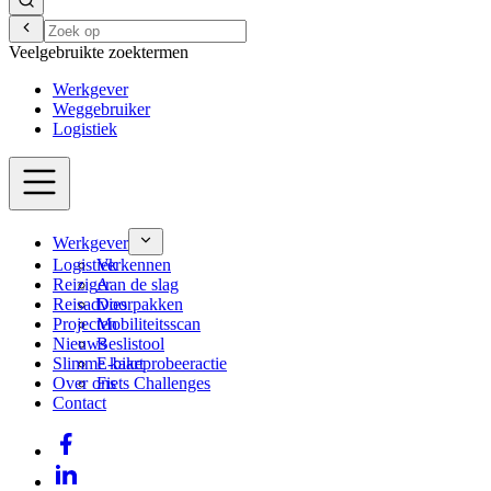
Veelgebruikte zoektermen
Werkgever
Weggebruiker
Logistiek
Werkgever
Logistiek
Verkennen
Reiziger
Aan de slag
Reisadvies
Doorpakken
Projecten
Mobiliteitsscan
Nieuws
Beslistool
Slimme kaart
E-bikeprobeeractie
Over ons
Fiets Challenges
Contact