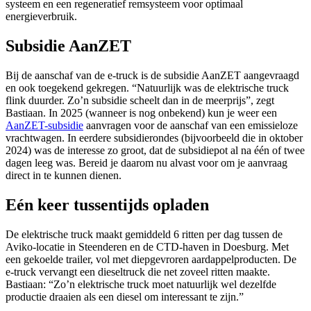
systeem en een regeneratief remsysteem voor optimaal
energieverbruik.
Subsidie AanZET
Bij de aanschaf van de e-truck is de subsidie AanZET aangevraagd
en ook toegekend gekregen. “Natuurlijk was de elektrische truck
flink duurder. Zo’n subsidie scheelt dan in de meerprijs”, zegt
Bastiaan. In 2025 (wanneer is nog onbekend) kun je weer een
AanZET-subsidie
aanvragen voor de aanschaf van een emissieloze
vrachtwagen. In eerdere subsidierondes (bijvoorbeeld die in oktober
2024) was de interesse zo groot, dat de subsidiepot al na één of twee
dagen leeg was. Bereid je daarom nu alvast voor om je aanvraag
direct in te kunnen dienen.
Eén keer tussentijds opladen
De elektrische truck maakt gemiddeld 6 ritten per dag tussen de
Aviko-locatie in Steenderen en de CTD-haven in Doesburg. Met
een gekoelde trailer, vol met diepgevroren aardappelproducten. De
e-truck vervangt een dieseltruck die net zoveel ritten maakte.
Bastiaan: “Zo’n elektrische truck moet natuurlijk wel dezelfde
productie draaien als een diesel om interessant te zijn.”