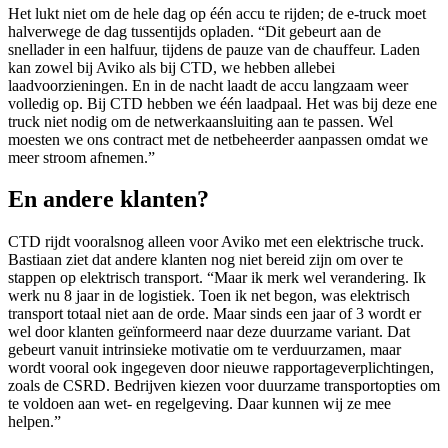
Het lukt niet om de hele dag op één accu te rijden; de e-truck moet
halverwege de dag tussentijds opladen. “Dit gebeurt aan de
snellader in een halfuur, tijdens de pauze van de chauffeur. Laden
kan zowel bij Aviko als bij CTD, we hebben allebei
laadvoorzieningen. En in de nacht laadt de accu langzaam weer
volledig op. Bij CTD hebben we één laadpaal. Het was bij deze ene
truck niet nodig om de netwerkaansluiting aan te passen. Wel
moesten we ons contract met de netbeheerder aanpassen omdat we
meer stroom afnemen.”
En andere klanten?
CTD rijdt vooralsnog alleen voor Aviko met een elektrische truck.
Bastiaan ziet dat andere klanten nog niet bereid zijn om over te
stappen op elektrisch transport. “Maar ik merk wel verandering. Ik
werk nu 8 jaar in de logistiek. Toen ik net begon, was elektrisch
transport totaal niet aan de orde. Maar sinds een jaar of 3 wordt er
wel door klanten geïnformeerd naar deze duurzame variant. Dat
gebeurt vanuit intrinsieke motivatie om te verduurzamen, maar
wordt vooral ook ingegeven door nieuwe rapportageverplichtingen,
zoals de CSRD. Bedrijven kiezen voor duurzame transportopties om
te voldoen aan wet- en regelgeving. Daar kunnen wij ze mee
helpen.”