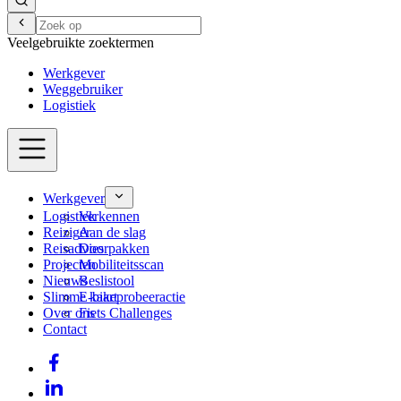
Veelgebruikte zoektermen
Werkgever
Weggebruiker
Logistiek
Werkgever
Logistiek
Verkennen
Reiziger
Aan de slag
Reisadvies
Doorpakken
Projecten
Mobiliteitsscan
Nieuws
Beslistool
Slimme kaart
E-bikeprobeeractie
Over ons
Fiets Challenges
Contact