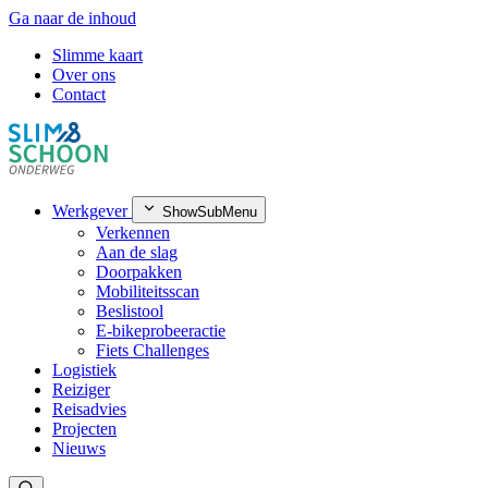
Ga naar de inhoud
Slimme kaart
Over ons
Contact
Werkgever
ShowSubMenu
Verkennen
Aan de slag
Doorpakken
Mobiliteitsscan
Beslistool
E-bikeprobeeractie
Fiets Challenges
Logistiek
Reiziger
Reisadvies
Projecten
Nieuws